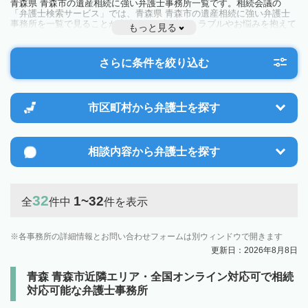
青森県 青森市の遺産相続に強い弁護士事務所一覧です。相続会議の
「弁護士検索サービス」では、青森県 青森市の遺産相続に強い弁護士
事務所を一覧で見ることが出来ます。相続のトラブルやお悩みを抱えて
もっと見る
いる方は一度近隣の弁護士に相談してみましょう。
さらに条件を絞り込む
市区町村から
弁護士を探す
相談内容から
弁護士を探す
32
1~32
全
件中
件を表示
各事務所の詳細情報とお問い合わせフォームは別ウィンドウで開きます
更新日：2026年8月8日
青森 青森市近隣エリア・全国オンライン対応可で相続
対応可能な弁護士事務所