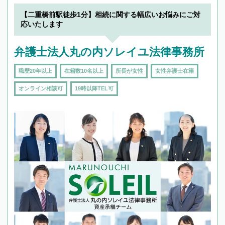
でフィーリングも重要です。実際に電話や面談
【二重橋前駅徒歩1分】相続に関する幅広いお悩みにご対
で複数の弁護士と会話をしてウマが合う方に依
応いたします
頼をするのがおすすめです。
弁護士法人丸の内ソレイユ法律事務所
職歴20年以上
在籍数10名以上
所長が女性
女性弁護士在籍
オンライン相談可
19時以降TEL可