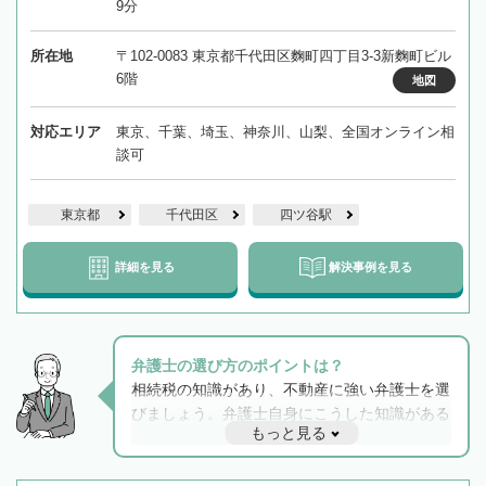
9分
所在地
〒102-0083 東京都千代田区麴町四丁目3-3新麴町ビル
6階
地図
対応エリア
東京、千葉、埼玉、神奈川、山梨、全国オンライン相
談可
東京都
千代田区
四ツ谷駅
詳細を見る
解決事例を見る
弁護士の選び方のポイントは？
相続税の知識があり、不動産に強い弁護士を選
びましょう。弁護士自身にこうした知識がある
もっと見る
と他士業との連携もスムーズに進み、トラブル
解決のみならず相続をトータルで任せることが
できます。また、相続は感情がからむ分野なの