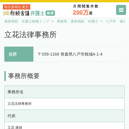
月間閲覧件数
朝日新聞社運営
200万
超
遺産相続 弁護士検索トップ
青森県 遺産相続 弁護士
八戸市 遺産
立花法律事務所
住所
〒039-1166 青森県八戸市根城4-1-4
事務所概要
事務所名
立花法律事務所
代表
立花 康雄