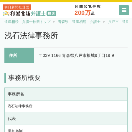
月間閲覧件数
朝日新聞社運営
200万
超
遺産相続 弁護士検索トップ
青森県 遺産相続 弁護士
八戸市 遺産
浅石法律事務所
住所
〒039-1166 青森県八戸市根城9丁目19-9
事務所概要
事務所名
浅石法律事務所
代表
浅石 紘爾