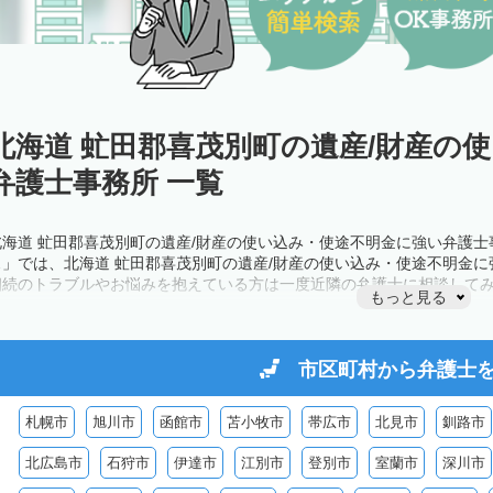
北海道 虻田郡喜茂別町の遺産/財産の
弁護士事務所 一覧
北海道 虻田郡喜茂別町の遺産/財産の使い込み・使途不明金に強い弁護
ス」では、北海道 虻田郡喜茂別町の遺産/財産の使い込み・使途不明金
相続のトラブルやお悩みを抱えている方は一度近隣の弁護士に相談して
もっと見る
市区町村から
弁護士
札幌市
旭川市
函館市
苫小牧市
帯広市
北見市
釧路市
北広島市
石狩市
伊達市
江別市
登別市
室蘭市
深川市