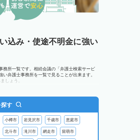
使い込み・使途不明金に強い
士事務所一覧です。相続会議の「弁護士検索サービ
に強い弁護士事務所を一覧で見ることが出来ます。
みましょう。
を探す
小樽市
岩見沢市
千歳市
恵庭市
北斗市
滝川市
網走市
留萌市