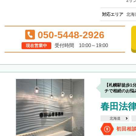
2サ
対応エリア
北海
050-5448-2926
受付時間 10:00～19:00
現在営業中
【札幌駅徒歩1
チで相続のお悩
春田法律
北海道
初回相