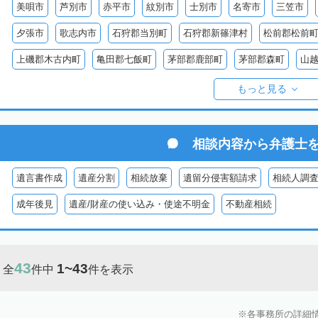
美唄市
芦別市
赤平市
紋別市
士別市
名寄市
三笠市
夕張市
歌志内市
石狩郡当別町
石狩郡新篠津村
松前郡松前
上磯郡木古内町
亀田郡七飯町
茅部郡鹿部町
茅部郡森町
山
檜山郡上ノ国町
檜山郡厚沢部町
爾志郡乙部町
奥尻郡奥尻町
もっと見る
島牧郡島牧村
寿都郡寿都町
寿都郡黒松内町
磯谷郡蘭越町
虻田郡喜茂別町
虻田郡真狩村
虻田郡留寿都村
虻田郡京極町
相談内容から
弁護士
岩内郡共和町
岩内郡岩内町
二海郡八雲町
古宇郡泊村
古宇
遺言書作成
遺産分割
相続放棄
遺留分侵害額請求
相続人調
余市郡仁木町
余市郡余市町
余市郡赤井川村
空知郡南幌町
成年後見
遺産/財産の使い込み・使途不明金
不動産相続
空知郡上富良野町
空知郡中富良野町
空知郡南富良野町
夕張郡
樺戸郡月形町
樺戸郡浦臼町
樺戸郡新十津川町
雨竜郡妹背牛町
43
1~43
全
件中
件を表示
雨竜郡北竜町
雨竜郡沼田町
勇払郡占冠村
勇払郡厚真町
勇
上川郡東神楽町
上川郡鷹栖町
上川郡当麻町
上川郡比布町
各事務所の詳細