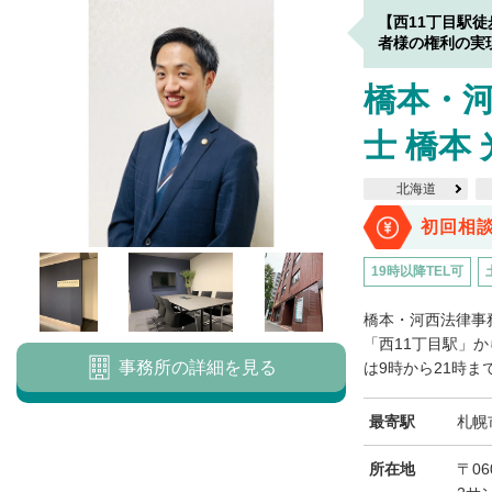
【西11丁目駅
者様の権利の実
橋本・
士 橋本
北海道
初回相
19時以降TEL可
橋本・河西法律事
「西11丁目駅」
事務所の詳細を見る
は9時から21時まで
最寄駅
札幌
所在地
〒06