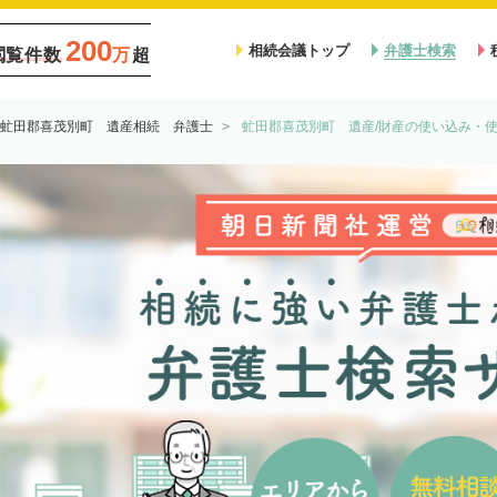
200
相続会議トップ
弁護士検索
閲覧件数
万
超
虻田郡喜茂別町 遺産相続 弁護士
虻田郡喜茂別町 遺産/財産の使い込み・