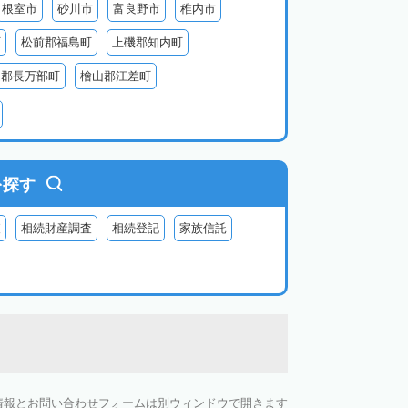
根室市
砂川市
富良野市
稚内市
町
松前郡福島町
上磯郡知内町
越郡長万部町
檜山郡江差町
瀬棚郡今金町
久遠郡せたな町
虻田郡ニセコ町
虻田郡倶知安町
虻田郡豊浦町
虻田郡洞爺湖町
を探す
郡神恵内村
古平郡古平町
積丹郡積丹町
査
相続財産調査
相続登記
家族信託
空知郡奈井江町
空知郡上砂川町
由仁町
夕張郡長沼町
夕張郡栗山町
雨竜郡秩父別町
雨竜郡雨竜町
払郡安平町
勇払郡むかわ町
上川郡愛別町
上川郡上川町
上川郡東川町
情報とお問い合わせフォームは別ウィンドウで開きます