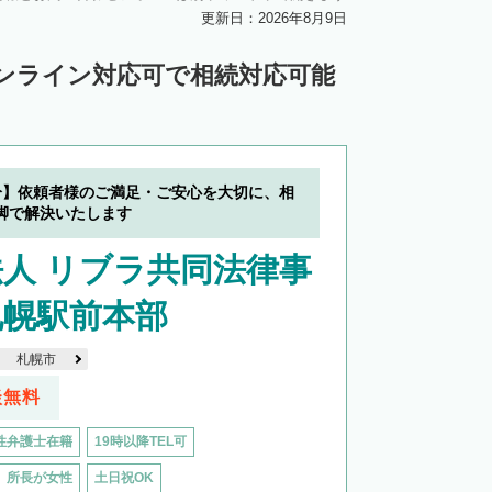
川郡新得町
上川郡清水町
中川郡本別町
更新日：2026年8月9日
中川郡池田町
中川郡豊頃町
ンライン対応可で相続対応可能
苫前郡羽幌町
苫前郡初山別村
谷郡猿払村
枝幸郡浜頓別町
利尻郡利尻富士町
網走郡美幌町
分】依頼者様のご満足・ご安心を大切に、相
里郡小清水町
常呂郡訓子府町
脚で解決いたします
紋別郡滝上町
紋別郡興部町
人 リブラ共同法律事
沙流郡日高町
沙流郡平取町
新冠郡新冠町
札幌駅前本部
河東郡音更町
河東郡士幌町
札幌市
河西郡更別村
広尾郡大樹町
談無料
路郡釧路町
厚岸郡厚岸町
厚岸郡浜中町
性弁護士在籍
19時以降TEL可
野付郡別海町
標津郡中標津町
所長が女性
土日祝OK