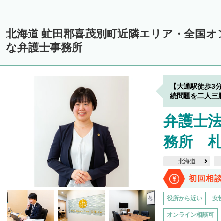
上川郡美瑛町
上川郡和寒町
上川郡剣淵町
上川郡下川町
上
中川郡美深町
中川郡音威子府村
中川郡中川町
中川郡幕別町
北海道 虻田郡喜茂別町近隣エリア・全国オ
雨竜郡幌加内町
増毛郡増毛町
留萌郡小平町
苫前郡苫前町
な弁護士事務所
天塩郡遠別町
天塩郡天塩町
天塩郡豊富町
天塩郡幌延町
宗
枝幸郡中頓別町
枝幸郡枝幸町
礼文郡礼文町
利尻郡利尻町
【大通駅徒歩3
網走郡津別町
網走郡大空町
斜里郡斜里町
斜里郡清里町
斜
続問題を二人三
常呂郡置戸町
常呂郡佐呂間町
紋別郡遠軽町
紋別郡湧別町
弁護士法
紋別郡西興部村
紋別郡雄武町
有珠郡壮瞥町
白老郡白老町
務所 
浦河郡浦河町
様似郡様似町
幌泉郡えりも町
日高郡新ひだか町
北海道
河東郡上士幌町
河東郡鹿追町
河西郡芽室町
河西郡中札内村
初回相
広尾郡広尾町
足寄郡足寄町
足寄郡陸別町
十勝郡浦幌町
釧
役所から近い
女
川上郡標茶町
川上郡弟子屈町
阿寒郡鶴居村
白糠郡白糠町
オンライン相談可