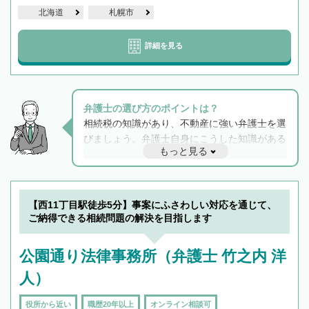
北海道
札幌市
詳細を見る
弁護士の選び方のポイントは？
相続税の知識があり、不動産に強い弁護士を選
びましょう。弁護士自身にこうした知識がある
もっと見る
と他士業との連携もスムーズに進み、トラブル
解決のみならず相続をトータルで任せることが
できます。また、相続は感情がからむ分野なの
でフィーリングも重要です。実際に電話や面談
【西11丁目駅徒歩5分】事案にふさわしい対応を通じて、
で複数の弁護士と会話をしてウマが合う方に依
ご納得できる相続問題の解決を目指します
頼をするのがおすすめです。
公園通り法律事務所（弁護士 竹之内 洋
人）
役所から近い
職歴20年以上
オンライン相談可