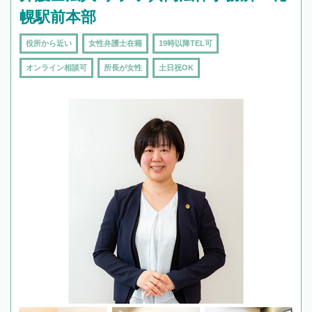
幌駅前本部
役所から近い
女性弁護士在籍
19時以降TEL可
オンライン相談可
所長が女性
土日祝OK