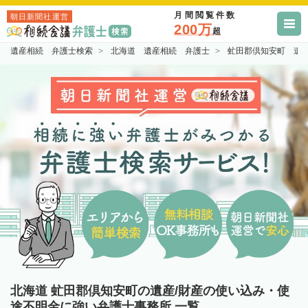
月間閲覧件数
朝日新聞社運営
200万
超
遺産相続 弁護士検索
北海道 遺産相続 弁護士
虻田郡倶知安町 遺
北海道 虻田郡倶知安町の遺産/財産の使い込み・使
途不明金に強い弁護士事務所 一覧