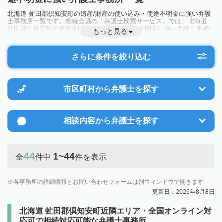
北海道 虻田郡倶知安町の遺産/財産の使い込み・使途不明金に強い弁護
士事務所一覧です。相続会議の「弁護士検索サービス」では、北海道
虻田郡倶知安町の遺産/財産の使い込み・使途不明金に強い弁護士事務
もっと見る
所を一覧で見ることが出来ます。相続のトラブルやお悩みを抱えている
方は一度近隣の弁護士に相談してみましょう。
さらに条件を絞り込む
市区町村から
弁護士を探す
相談内容から
弁護士を探す
44
1~44
全
件中
件を表示
各事務所の詳細情報とお問い合わせフォームは別ウィンドウで開きます
更新日：2026年8月8日
北海道 虻田郡倶知安町近隣エリア・全国オンライン対
応可で相続対応可能な弁護士事務所