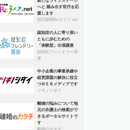
新たなライフステージ
へと 踏み出す世代を応
援します
朝日新聞Reライフ.net
認知症の人に寄り添い
ともに歩むための
「体験型」出張講座
認知症フレンドリー講
座
中小企業の事業承継や
経営課題の解決に役立
つＷＥＢメディアです
ツギノジダイ
離婚の悩みについて地
元の弁護士の検索がで
きるポータルサイトで
す
離婚のカタチ