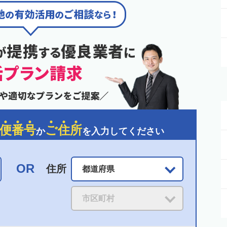
便
番
号
ご
住
所
か
を入力してください
住所
都道府県
市区町村