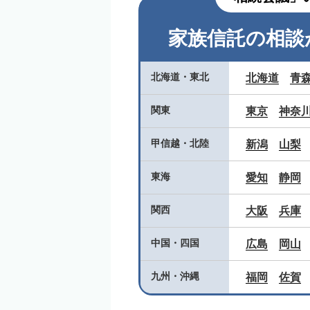
家族信託の相談
北海道
・
東北
北海道
青
関東
東京
神奈
甲信越
・
北陸
新潟
山梨
東海
愛知
静岡
関西
大阪
兵庫
中国
・
四国
広島
岡山
九州
・
沖縄
福岡
佐賀