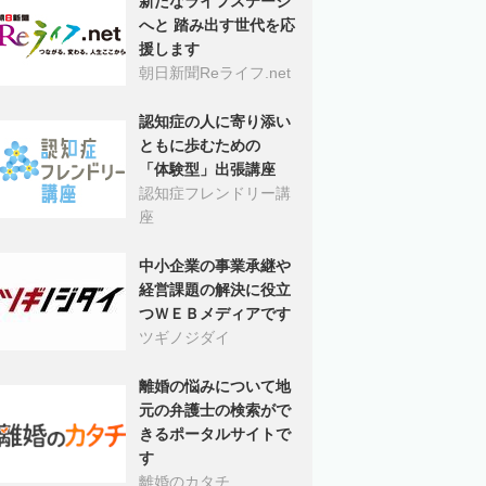
新たなライフステージ
へと 踏み出す世代を応
援します
朝日新聞Reライフ.net
認知症の人に寄り添い
ともに歩むための
「体験型」出張講座
認知症フレンドリー講
座
中小企業の事業承継や
経営課題の解決に役立
つＷＥＢメディアです
ツギノジダイ
離婚の悩みについて地
元の弁護士の検索がで
きるポータルサイトで
す
離婚のカタチ