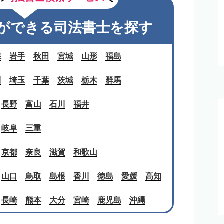
ができる司法書士を探す
森
岩手
秋田
宮城
山形
福島
川
埼玉
千葉
茨城
栃木
群馬
長野
富山
石川
福井
岐阜
三重
京都
奈良
滋賀
和歌山
山口
鳥取
島根
香川
徳島
愛媛
高知
長崎
熊本
大分
宮崎
鹿児島
沖縄