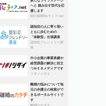
新たなライフステージ
へと 踏み出す世代を応
援します
朝日新聞Reライフ.net
認知症の人に寄り添い
ともに歩むための
「体験型」出張講座
認知症フレンドリー講
座
中小企業の事業承継や
経営課題の解決に役立
つＷＥＢメディアです
ツギノジダイ
離婚の悩みについて地
元の弁護士の検索がで
きるポータルサイトで
す
離婚のカタチ