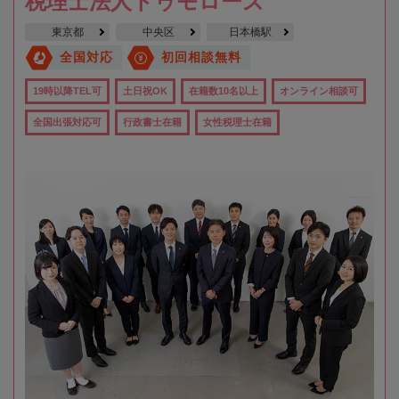
税理士法人トゥモローズ
東京都
中央区
日本橋駅
全国対応
初回相談無料
19時以降TEL可
土日祝OK
在籍数10名以上
オンライン相談可
全国出張対応可
行政書士在籍
女性税理士在籍