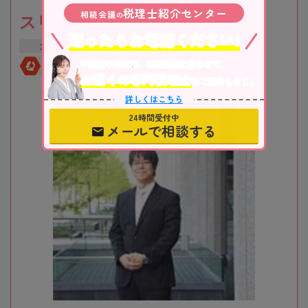
税理士紹介センター
相続会議
の
スリーアローズ税理士事務所
迷ったらお電話ください!
大阪府
大阪市
新大阪駅
不動産や株式等、相続資産に合わせて、
全国対応
初回相談無料
お近くの専門税理士
をご紹介します。
詳しくはこちら
24時間受付中
メールで相談する