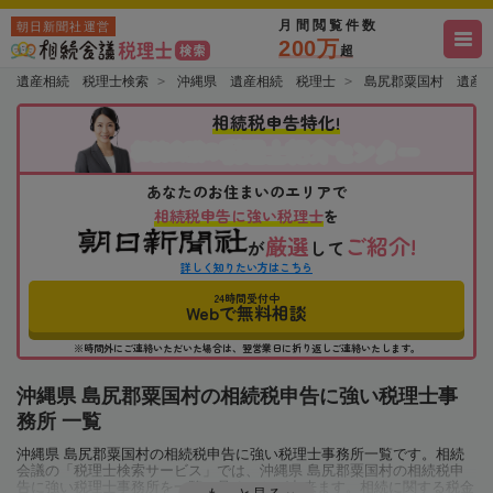
月間閲覧件数
朝日新聞社運営
200万
超
遺産相続 税理士検索
沖縄県 遺産相続 税理士
島尻郡粟国村 遺産
相続税申告特化!
税理士紹介センター
相続会議の
あなたのお住まいのエリアで
相続税申告に強い税理士
を
厳選
ご紹介!
が
して
詳しく知りたい方はこちら
24時間受付中
Webで無料相談
※時間外にご連絡いただいた場合は、翌営業日に折り返しご連絡いたします。
沖縄県 島尻郡粟国村の相続税申告に強い税理士事
務所 一覧
沖縄県 島尻郡粟国村の相続税申告に強い税理士事務所一覧です。相続
会議の「税理士検索サービス」では、沖縄県 島尻郡粟国村の相続税申
告に強い税理士事務所を一覧で見ることが出来ます。相続に関する税金