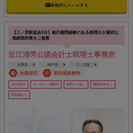
事務所にメールする
【三ノ宮駅徒歩3分】銀行顧問経験のある税理士が適切な
相続税対策をご提案
近江清秀公認会計士税理士事務所
兵庫県
神戸市
三ノ宮駅
全国対応
初回相談無料
土日祝OK
オンライン相談可
役所から近い
職歴20年以上
駐車場あり