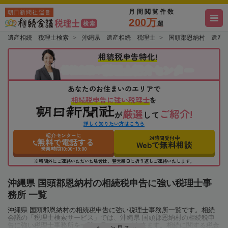
月間閲覧件数
朝日新聞社運営
200万
超
遺産相続 税理士検索
沖縄県 遺産相続 税理士
国頭郡恩納村 遺産
相続税申告特化!
税理士紹介センター
相続会議の
あなたのお住まいのエリアで
相続税申告に強い税理士
を
厳選
ご紹介!
が
して
詳しく知りたい方はこちら
紹介センターに
24時間受付中
無料で電話する
Webで無料相談
営業時間10:00~19:00
※時間外にご連絡いただいた場合は、翌営業日に折り返しご連絡いたします。
沖縄県 国頭郡恩納村の相続税申告に強い税理士事
務所 一覧
沖縄県 国頭郡恩納村の相続税申告に強い税理士事務所一覧です。相続
会議の「税理士検索サービス」では、沖縄県 国頭郡恩納村の相続税申
告に強い税理士事務所を一覧で見ることが出来ます。相続に関する税金