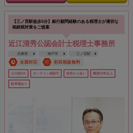
【三ノ宮駅徒歩3分】銀行顧問経験のある税理士が適切な
相続税対策をご提案
近江清秀公認会計士税理士事務所
兵庫県
神戸市
三ノ宮駅
全国対応
初回相談無料
土日祝OK
オンライン相談可
役所から近い
職歴20年以上
駐車場あり