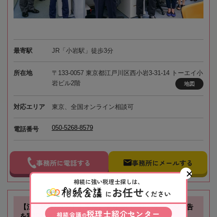
最寄駅
JR「小岩駅」徒歩3分
所在地
〒133-0057 東京都江戸川区西小岩3-31-14 トーエイ小
岩ビル2階
地図
対応エリア
東京、全国オンライン相談可
050-5268-8579
電話番号
事務所に電話する
事務所にメールする
相続に強い税理士探しは、
お任せ
に
ください
【江坂駅徒歩1分】お客様に寄り添い、確かな相続税申告
税理士紹介センター
相続会議
の
を実現します！