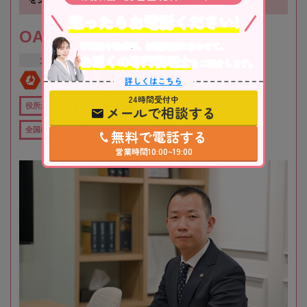
迷ったらお電話ください!
OAG税理士法人 大阪
不動産や株式等、相続資産に合わせて、
お近くの専門税理士
大阪府
吹田市
江坂駅
をご紹介します。
詳しくはこちら
全国対応
初回相談無料
24時間受付中
役所から近い
在籍数10名以上
オンライン相談可
メールで相談する
全国出張対応可
女性税理士在籍
無料で電話する
営業時間10:00~19:00