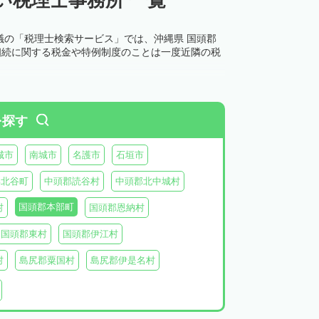
議の「税理士検索サービス」では、沖縄県 国頭郡
相続に関する税金や特例制度のことは一度近隣の税
を探す
城市
南城市
名護市
石垣市
郡北谷町
中頭郡読谷村
中頭郡北中城村
国頭郡本部町
村
国頭郡恩納村
国頭郡東村
国頭郡伊江村
村
島尻郡粟国村
島尻郡伊是名村
村
八重山郡竹富町
八重山郡与那国町