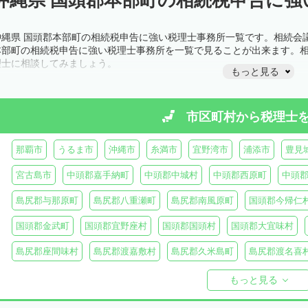
沖縄県 国頭郡本部町の相続税申告に強い税理士事務所一覧です。相続会
本部町の相続税申告に強い税理士事務所を一覧で見ることが出来ます。
理士に相談してみましょう。
もっと見る
市区町村から
税理士
那覇市
うるま市
沖縄市
糸満市
宜野湾市
浦添市
豊見
宮古島市
中頭郡嘉手納町
中頭郡中城村
中頭郡西原町
中頭
島尻郡与那原町
島尻郡八重瀬町
島尻郡南風原町
国頭郡今帰仁
国頭郡金武町
国頭郡宜野座村
国頭郡国頭村
国頭郡大宜味村
島尻郡座間味村
島尻郡渡嘉敷村
島尻郡久米島町
島尻郡渡名喜
島尻郡伊平屋村
島尻郡南大東村
島尻郡北大東村
宮古郡多良間
もっと見る