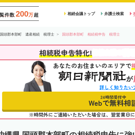
200
相続会議トップ
弁護士検索
覧件数
万
超
国頭郡本部町 遺産相続 税理士
国頭郡本部町 相続税申告 税理士
税
相続税申告特化!
相続会議の
あなたのお住まいのエリアで
が
詳しく知りたい
24時間受付中
Webで無料相
※時間外にご連絡いただいた場合は、翌営業日に
沖縄県 国頭郡本部町の相続税申告に強