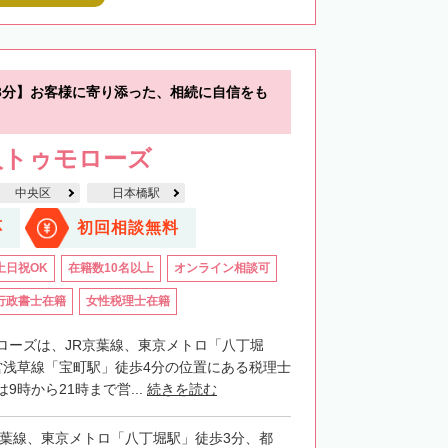
3分】お客様に寄り添った、相続に自信をも
人トゥモローズ
中央区
日本橋駅
応
初回相談無料
土日祝OK
在籍数10名以上
オンライン相談可
行政書士在籍
女性税理士在籍
ローズは、JR京葉線、東京メトロ「八丁堀
営浅草線「宝町駅」徒歩4分の位置にある税理士
9時から21時まで営...
続きを読む
京葉線、東京メトロ「八丁堀駅」徒歩3分、都