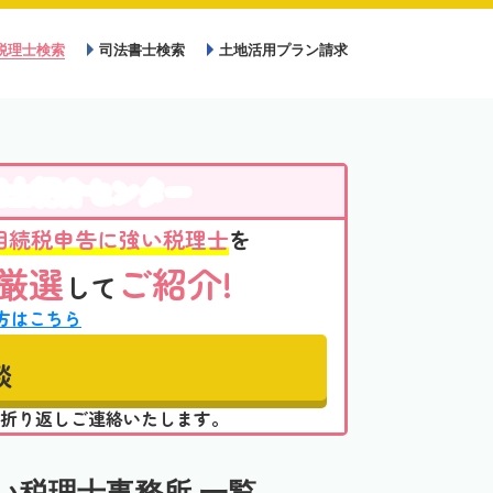
税理士検索
司法書士検索
土地活用プラン請求
理士紹介センター
相続税申告に強い税理士
を
厳選
ご紹介!
して
方はこちら
談
折り返しご連絡いたします。
い税理士事務所 一覧