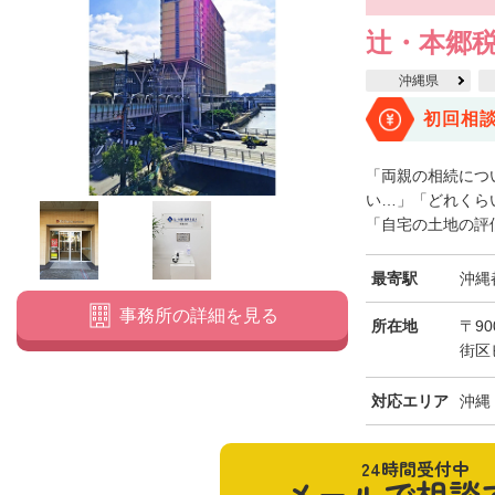
辻・本郷税
沖縄県
初回相
「両親の相続につ
い…」「どれくら
「自宅の土地の評価
最寄駅
沖縄
事務所の詳細を見る
所在地
〒90
街区
対応エリア
沖縄
24時間受付中
メールで相談