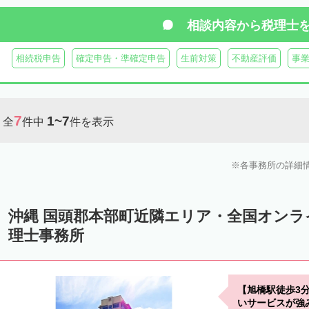
相談内容から
税理士
相続税申告
確定申告・準確定申告
生前対策
不動産評価
事
7
1~7
全
件中
件を表示
各事務所の詳細
沖縄 国頭郡本部町近隣エリア・全国オン
理士事務所
【旭橋駅徒歩3
いサービスが強