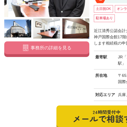
土日祝OK
オンラ
駐車場あり
近江清秀公認会計
神戸国際会館17
します相続税の申告
事務所の詳細を見る
最寄駅
JR
駅」
所在地
〒65
国際
対応エリア
兵庫
24時間受付中
メールで相談