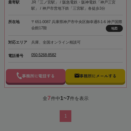
最寄駅
JR「三ノ宮駅」 / 阪急電鉄・阪神電鉄「神戸三宮
駅」 / 神戸市営地下鉄「三宮駅」各徒歩3分
所在地
〒651-0087 兵庫県神戸市中央区御幸通8-1-6 神戸国際
会館17階
地図
対応エリア
兵庫、全国オンライン相談可
050-5268-8582
電話番号
事務所に電話する
事務所にメールする
7
1~7
全
件中
件を表示
1