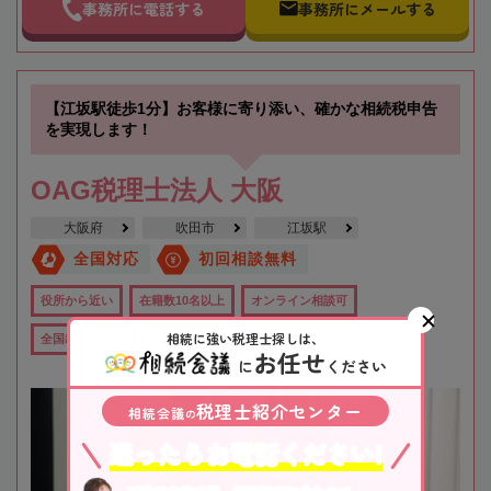
事務所に電話する
事務所にメールする
【江坂駅徒歩1分】お客様に寄り添い、確かな相続税申告
を実現します！
OAG税理士法人 大阪
大阪府
吹田市
江坂駅
全国対応
初回相談無料
役所から近い
在籍数10名以上
オンライン相談可
相続に強い税理士探しは、
全国出張対応可
女性税理士在籍
お任せ
に
ください
税理士紹介センター
相続会議
の
迷ったらお電話ください!