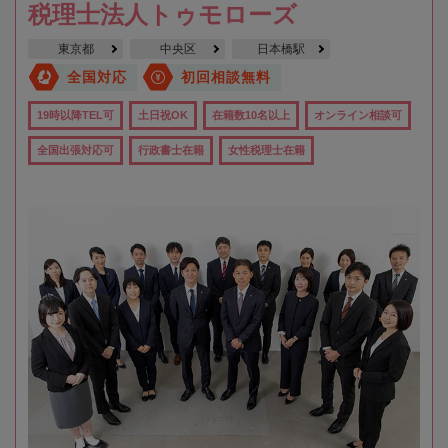
税理士法人トゥモローズ
東京都
中央区
日本橋駅
全国対応
初回相談無料
19時以降TEL可
土日祝OK
在籍数10名以上
オンライン相談可
全国出張対応可
行政書士在籍
女性税理士在籍