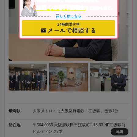
不動産や株式等、相続資産に合わせて、
お近くの専門税理士
をご紹介します。
詳しくはこちら
24時間受付中
メールで相談する
最寄駅
大阪メトロ・北大阪急行電鉄「江坂駅」徒歩1分
所在地
〒564-0063 大阪府吹田市江坂町1-13-33 HF江坂駅前
ビルディング7階
地図