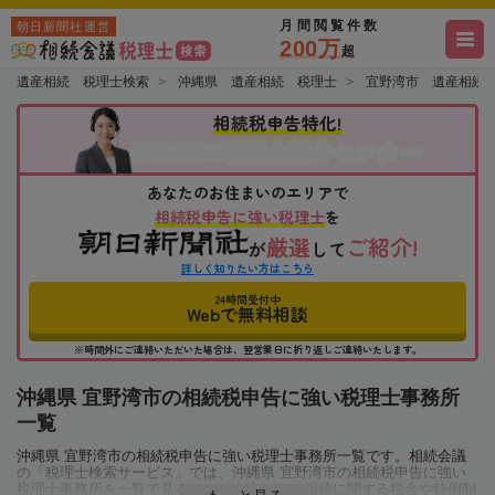
月間閲覧件数
朝日新聞社運営
200万
超
遺産相続 税理士検索
沖縄県 遺産相続 税理士
宜野湾市 遺産相続
相続税申告特化!
税理士紹介センター
相続会議の
あなたのお住まいのエリアで
相続税申告に強い税理士
を
厳選
ご紹介!
が
して
詳しく知りたい方はこちら
24時間受付中
Webで無料相談
※時間外にご連絡いただいた場合は、翌営業日に折り返しご連絡いたします。
沖縄県 宜野湾市の相続税申告に強い税理士事務所
一覧
沖縄県 宜野湾市の相続税申告に強い税理士事務所一覧です。相続会議
の「税理士検索サービス」では、沖縄県 宜野湾市の相続税申告に強い
税理士事務所を一覧で見ることが出来ます。相続に関する税金や特例制