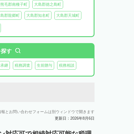
熊毛郡南種子町
大島郡徳之島町
大島郡龍郷町
大島郡知名町
大島郡天城町
鹿児島郡三島村
を探す
業承継
税務調査
生前贈与
税務相談
情報とお問い合わせフォームは別ウィンドウで開きます
更新日：2026年8月6日
イン対応可で相続対応可能な税理