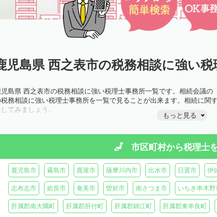
鹿児島県 西之表市の税務相談に強い税
鹿児島県 西之表市の税務相談に強い税理士事務所一覧です。相続会議の
の税務相談に強い税理士事務所を一覧で見ることが出来ます。相続に関
談してみましょう。
もっと見る
市区町村から
税理士
鹿児島市
霧島市
鹿屋市
薩摩川内市
出水市
日置市
伊
志布志市
姶良市
奄美市
曽於市
南さつま市
いちき串木野
肝属郡南大隅町
肝属郡肝付町
肝属郡錦江町
肝属郡東串良町