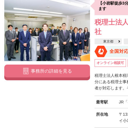
【小岩駅徒歩3
ます
税理士法人
社
東京都
全国対
オンライン相談可
事務所の詳細を見る
税理士法人根本税
分にある税理士事
者が対応します。そ
最寄駅
JR
所在地
〒13
イ小