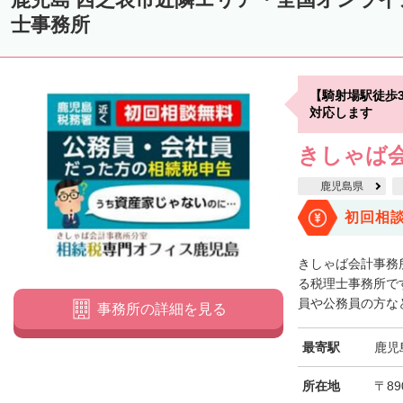
士事務所
【騎射場駅徒歩
対応します
きしゃば
鹿児島県
初回相
きしゃば会計事務
る税理士事務所で
員や公務員の方など
事務所の詳細を見る
最寄駅
鹿児
所在地
〒89