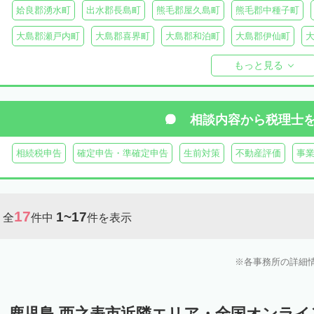
姶良郡湧水町
出水郡長島町
熊毛郡屋久島町
熊毛郡中種子町
大島郡瀬戸内町
大島郡喜界町
大島郡和泊町
大島郡伊仙町
大島郡与論町
大島郡宇検村
大島郡大和村
鹿児島郡十島村
もっと見る
相談内容から
税理士
相続税申告
確定申告・準確定申告
生前対策
不動産評価
事
17
1~17
全
件中
件を表示
各事務所の詳細
鹿児島 西之表市近隣エリア・全国オンラ