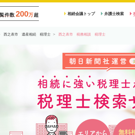
200
相続会議トップ
弁護士検索
覧件数
万
超
西之表市 遺産相続 税理士
西之表市 税務相談 税理士