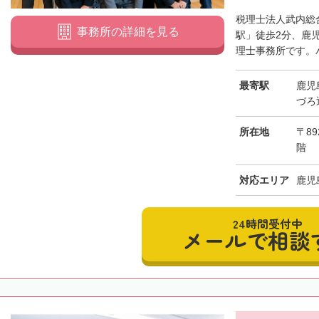
税理士法人武内総
事務所の詳細を見る
駅」徒歩2分、鹿
理士事務所です。バ
最寄駅
鹿児
づろ
所在地
〒89
階
対応エリア
鹿児
24時間受付中
メールで相談