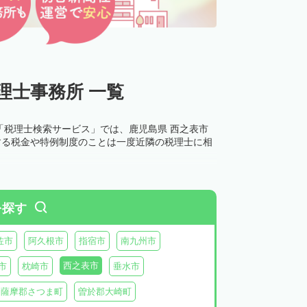
理士事務所 一覧
「税理士検索サービス」では、鹿児島県 西之表市
する税金や特例制度のことは一度近隣の税理士に相
を探す
佐市
阿久根市
指宿市
南九州市
西之表市
市
枕崎市
垂水市
薩摩郡さつま町
曽於郡大崎町