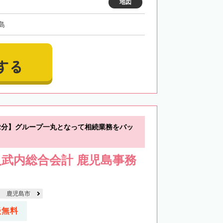
地図
島
する
2分】グループ一丸となって相続業務をバッ
武内総合会計 鹿児島事務
鹿児島市
談無料