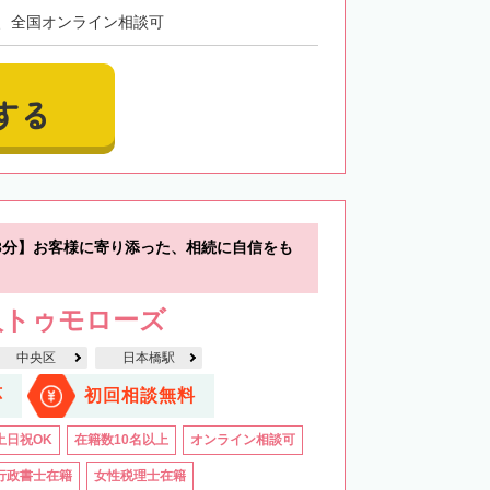
、全国オンライン相談可
する
3分】お客様に寄り添った、相続に自信をも
人トゥモローズ
中央区
日本橋駅
応
初回相談無料
土日祝OK
在籍数10名以上
オンライン相談可
行政書士在籍
女性税理士在籍