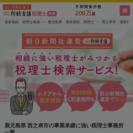
月間閲覧件数
朝日新聞社運営
200万
超
遺産相続 税理士検索
鹿児島県 遺産相続 税理士
西之表市 遺産相
鹿児島県 西之表市の事業承継に強い税理士事務所
一覧