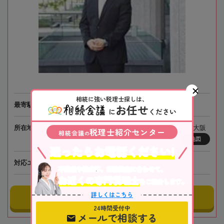
相続に強い税理士探しは、
最寄駅
阪急電鉄「南方駅」徒歩1分
お任せ
に
ください
所在地
〒532-0011 大阪府大阪市淀川区西中島3-15-7 新大阪
税理士紹介センター
相続会議
の
プリンスビル4階
地図
迷ったらお電話ください!
対応エリア
大阪、全国オンライン相談可
不動産や株式等、相続資産に合わせて、
お近くの専門税理士
をご紹介します。
詳しくはこちら
事務所にメールする
24時間受付中
メールで相談する