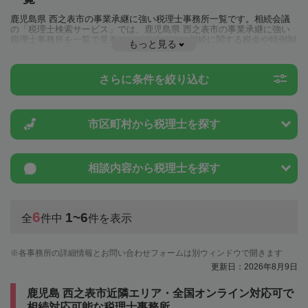
鹿児島県 西之表市の事業承継に強い税理士事務所一覧です。相続会議
の「税理士検索サービス」では、鹿児島県 西之表市の事業承継に強い
税理士事務所を一覧で見ることが出来ます。相続に関する税金や特例制
もっと見る
度のことは一度近隣の税理士に相談してみましょう。
さらに条件を絞り込む
市区町村から
税理士を探す
相談内容から
税理士を探す
6
1~6
全
件中
件を表示
各事務所の詳細情報とお問い合わせフォームは別ウィンドウで開きます
更新日：2026年8月9日
鹿児島 西之表市近隣エリア・全国オンライン対応可で
相続対応可能な税理士事務所