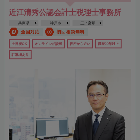
近江清秀公認会計士税理士事務所
兵庫県
神戸市
三ノ宮駅
全国対応
初回相談無料
土日祝OK
オンライン相談可
役所から近い
職歴20年以上
駐車場あり