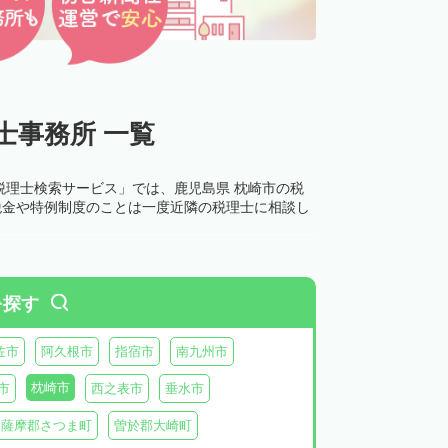
士事務所 一覧
税理士検索サービス」では、鹿児島県 枕崎市の税
税金や特例制度のことは一度近隣の税理士に相談し
を探す
佐市
阿久根市
指宿市
南九州市
枕崎市
市
西之表市
垂水市
薩摩郡さつま町
曽於郡大崎町