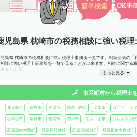
鹿児島県 枕崎市の税務相談に強い税理
鹿児島県 枕崎市の税務相談に強い税理士事務所一覧です。相続会議の「
務相談に強い税理士事務所を一覧で見ることが出来ます。相続に関する
てみましょう。
もっと見る
市区町村から
税理士
鹿児島市
霧島市
鹿屋市
薩摩川内市
出水市
日置市
伊
志布志市
姶良市
奄美市
曽於市
南さつま市
いちき串木野
肝属郡南大隅町
肝属郡肝付町
肝属郡錦江町
肝属郡東串良町