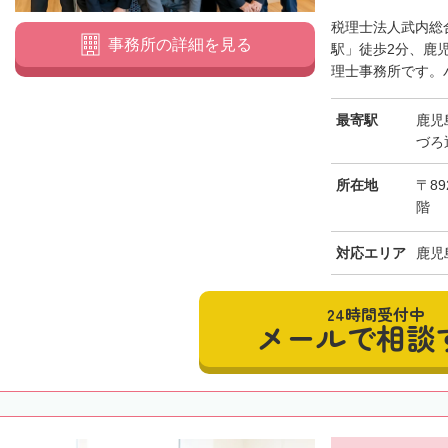
税理士法人武内総
事務所の詳細を見る
駅」徒歩2分、鹿
理士事務所です。バ
最寄駅
鹿児
づろ
所在地
〒89
階
対応エリア
鹿児
24時間受付中
メールで相談