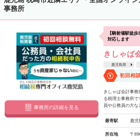
事務所
【騎射場駅徒歩
対応します
きしゃば
鹿児島県
初回相
きしゃば会計事務
る税理士事務所で
員や公務員の方など
事務所の詳細を見る
最寄駅
鹿児
所在地
〒89