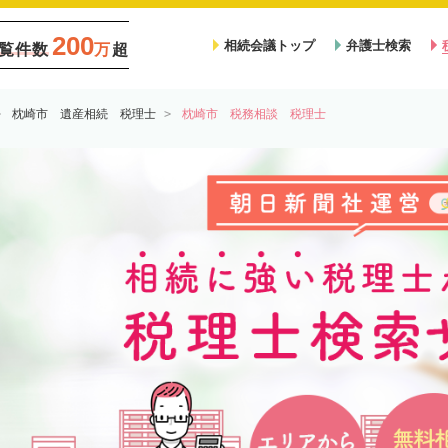
200
相続会議トップ
弁護士検索
覧件数
万
超
枕崎市 遺産相続 税理士
枕崎市 税務相談 税理士