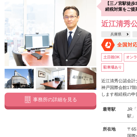
【三ノ宮駅徒歩
続税対策をご提
近江清秀
兵庫県
全国対
土日祝OK
オンラ
駐車場あり
近江清秀公認会計
神戸国際会館17
します相続税の申告
事務所の詳細を見る
最寄駅
JR
駅」
所在地
〒65
国際