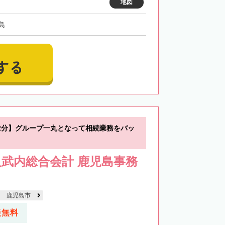
地図
島
する
2分】グループ一丸となって相続業務をバッ
武内総合会計 鹿児島事務
鹿児島市
談無料