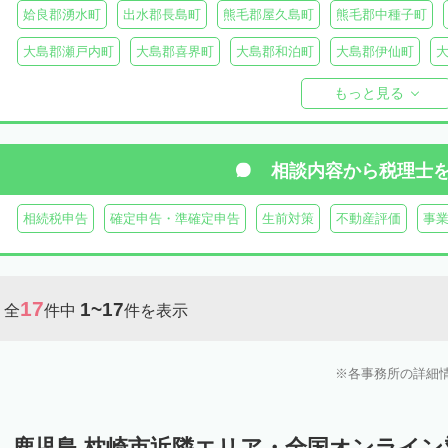
姶良郡湧水町
出水郡長島町
熊毛郡屋久島町
熊毛郡中種子町
大島郡瀬戸内町
大島郡喜界町
大島郡和泊町
大島郡伊仙町
大島郡与論町
大島郡宇検村
大島郡大和村
鹿児島郡十島村
もっと見る
相談内容から
税理士
相続税申告
確定申告・準確定申告
生前対策
不動産評価
事
17
1~17
全
件中
件を表示
各事務所の詳細
鹿児島 枕崎市近隣エリア・全国オンライ