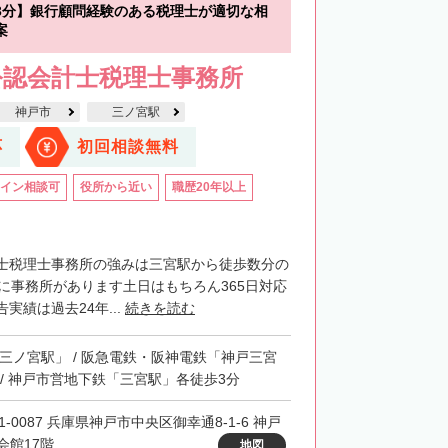
3分】銀行顧問経験のある税理士が適切な相
案
公認会計士税理士事務所
神戸市
三ノ宮駅
応
初回相談無料
イン相談可
役所から近い
職歴20年以上
士税理士事務所の強みは三宮駅から徒歩数分の
階に事務所があります土日はもちろん365日対応
実績は過去24年...
続きを読む
「三ノ宮駅」 / 阪急電鉄・阪神電鉄「神戸三宮
 / 神戸市営地下鉄「三宮駅」各徒歩3分
1-0087 兵庫県神戸市中央区御幸通8-1-6 神戸
会館17階
地図