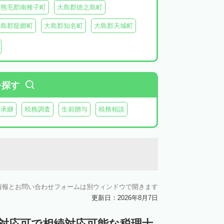
熊毛郡南種子町
大島郡徳之島町
大島郡龍郷町
大島郡知名町
大島郡天城町
鹿児島郡三島村
を探す
業承継
税務調査
生前贈与
税務相談
情報とお問い合わせフォームは別ウィンドウで開きます
更新日：2026年8月7日
ン対応可で相続対応可能な税理士