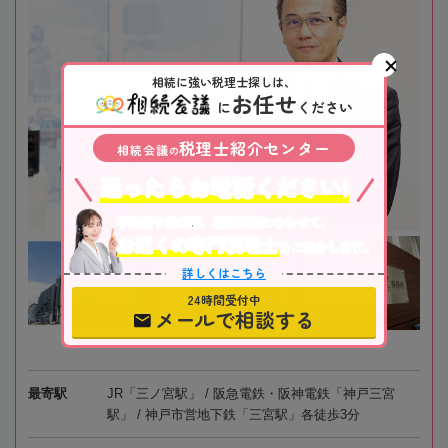
相続に強い税理士探しは、
お任せ
に
ください
税理士紹介センター
相続会議
の
迷ったらお電話ください!
不動産や株式等、相続資産に合わせて、
お近くの専門税理士
をご紹介します。
詳しくはこちら
24時間受付中
メールで相談する
最寄駅
JR「三ノ宮駅」 / 阪急電鉄・阪神電鉄「神戸三宮
駅」 / 神戸市営地下鉄「三宮駅」各徒歩3分