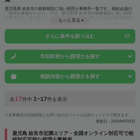
鹿児島県 姶良市の税務相談に強い税理士事務所一覧です。相続会議の
「税理士検索サービス」では、鹿児島県 姶良市の税務相談に強い税理
士事務所を一覧で見ることが出来ます。相続に関する税金や特例制度の
もっと見る
ことは一度近隣の税理士に相談してみましょう。
さらに条件を絞り込む
市区町村から
税理士を探す
相談内容から
税理士を探す
17
1~17
全
件中
件を表示
各事務所の詳細情報とお問い合わせフォームは別ウィンドウで開きます
更新日：2026年8月8日
鹿児島 姶良市近隣エリア・全国オンライン対応可で相
続対応可能な税理士事務所