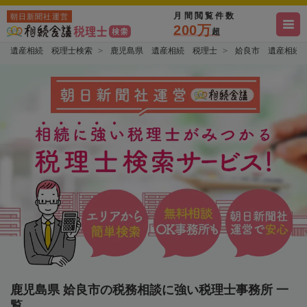
月間閲覧件数
朝日新聞社運営
200万
超
遺産相続 税理士検索
鹿児島県 遺産相続 税理士
姶良市 遺産相続
鹿児島県 姶良市の税務相談に強い税理士事務所 一
覧