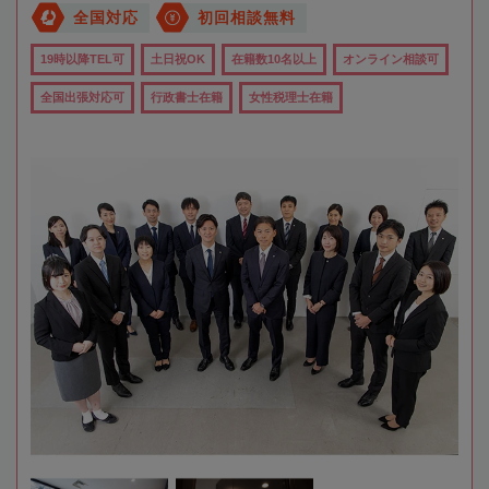
全国対応
初回相談無料
19時以降TEL可
土日祝OK
在籍数10名以上
オンライン相談可
全国出張対応可
行政書士在籍
女性税理士在籍