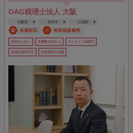
OAG税理士法人 大阪
大阪府
吹田市
江坂駅
全国対応
初回相談無料
役所から近い
在籍数10名以上
オンライン相談可
全国出張対応可
女性税理士在籍