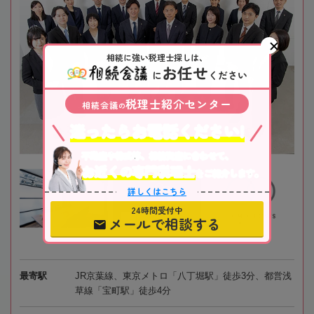
相続に強い税理士探しは、
お任せ
に
ください
税理士紹介センター
相続会議
の
迷ったらお電話ください!
不動産や株式等、相続資産に合わせて、
お近くの専門税理士
をご紹介します。
詳しくはこちら
24時間受付中
メールで相談する
最寄駅
JR京葉線、東京メトロ「八丁堀駅」徒歩3分、都営浅
草線「宝町駅」徒歩4分