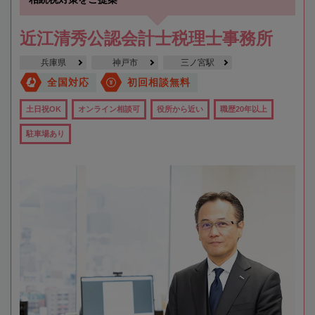
近江清秀公認会計士税理士事務所
兵庫県
神戸市
三ノ宮駅
全国対応
初回相談無料
土日祝OK
オンライン相談可
役所から近い
職歴20年以上
駐車場あり