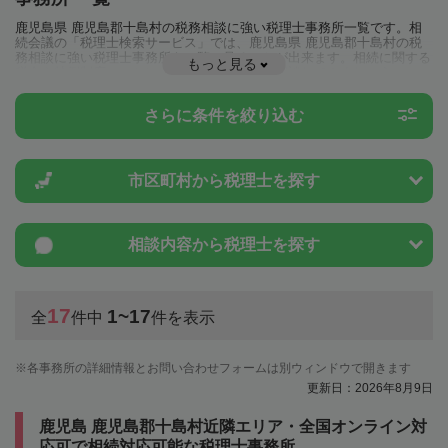
鹿児島県 鹿児島郡十島村の税務相談に強い税理士事務所一覧です。相
続会議の「税理士検索サービス」では、鹿児島県 鹿児島郡十島村の税
務相談に強い税理士事務所を一覧で見ることが出来ます。相続に関する
もっと見る
税金や特例制度のことは一度近隣の税理士に相談してみましょう。
さらに条件を絞り込む
市区町村から
税理士を探す
相談内容から
税理士を探す
17
1~17
全
件中
件を表示
各事務所の詳細情報とお問い合わせフォームは別ウィンドウで開きます
更新日：2026年8月9日
鹿児島 鹿児島郡十島村近隣エリア・全国オンライン対
応可で相続対応可能な税理士事務所