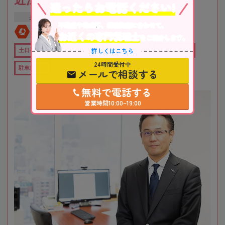
迷ったらお電話ください!
兵庫県
神戸市
三ノ宮駅
不動産や株式等、相続資産に合わせて、
全国対応
初回相談無料
お近くの専門税理士
をご紹介します。
詳しくはこちら
土日祝OK
オンライン相談可
役所から近い
職歴20年以上
24時間受付中
駐車場あり
メールで相談する
無料で電話する
営業時間10:00~19:00