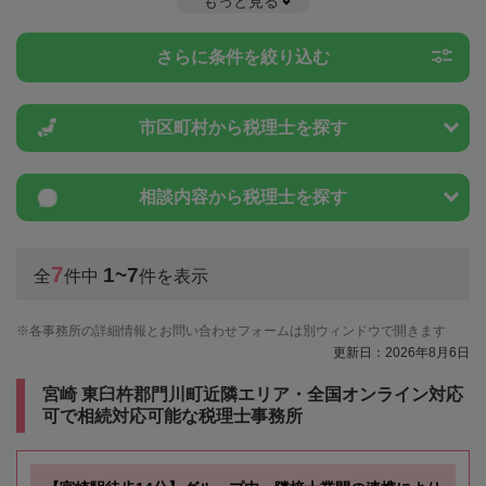
もっと見る
税金や特例制度のことは一度近隣の税理士に相談してみましょう。
さらに条件を絞り込む
市区町村から
税理士を探す
相談内容から
税理士を探す
7
1~7
全
件中
件を表示
各事務所の詳細情報とお問い合わせフォームは別ウィンドウで開きます
更新日：2026年8月6日
宮崎 東臼杵郡門川町近隣エリア・全国オンライン対応
可で相続対応可能な税理士事務所