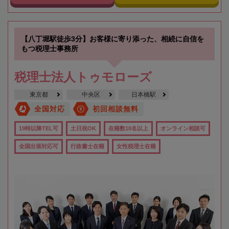
【八丁堀駅徒歩3分】お客様に寄り添った、相続に自信を
もつ税理士事務所
税理士法人トゥモローズ
東京都
中央区
日本橋駅
全国対応
初回相談無料
19時以降TEL可
土日祝OK
在籍数10名以上
オンライン相談可
全国出張対応可
行政書士在籍
女性税理士在籍