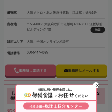
最寄駅
大阪メトロ・北大阪急行電鉄「江坂駅」徒歩1分
所在地
〒564-0063 大阪府吹田市江坂町1-13-33 HF江坂駅前
ビルディング7階
地図
対応エリア
大阪、全国オンライン相談可
050-5447-4695
電話番号
事務所に電話する
事務所にメールする
相続に強い税理士探しは、
お任せ
【三ノ宮駅徒歩3分】銀行顧問経験のある税理士が適切な
に
ください
相続税対策をご提案
税理士紹介センター
相続会議
の
近江清秀公認会計士税理士事務所