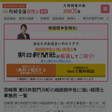
月間閲覧件数
朝日新聞社運営
200万
超
遺産相続 税理士検索
宮崎県 遺産相続 税理士
東臼杵郡門川町 遺
相続税申告特化!
税理士紹介センター
相続会議の
あなたのお住まいのエリアで
相続税申告に強い税理士
を
厳選
ご紹介!
が
して
詳しく知りたい方はこちら
紹介センターに
24時間受付中
無料で電話する
Webで無料相談
営業時間10:00~19:00
※時間外にご連絡いただいた場合は、翌営業日に折り返しご連絡いたします。
宮崎県 東臼杵郡門川町の相続税申告に強い税理士
事務所 一覧
宮崎県 東臼杵郡門川町の相続税申告に強い税理士事務所一覧です。相
続会議の「税理士検索サービス」では、宮崎県 東臼杵郡門川町の相続
税申告に強い税理士事務所を一覧で見ることが出来ます。相続に関する