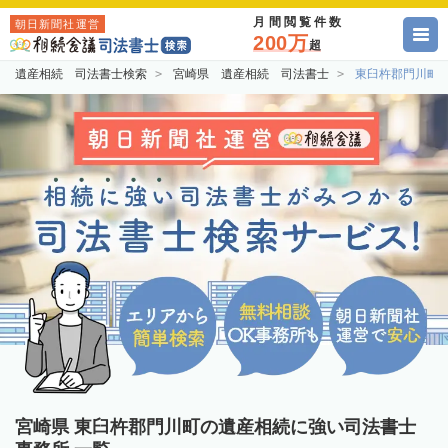
月間閲覧件数
朝日新聞社運営
200万
超
遺産相続 司法書士検索
宮崎県 遺産相続 司法書士
東臼杵郡門川町
宮崎県 東臼杵郡門川町の遺産相続に強い司法書士