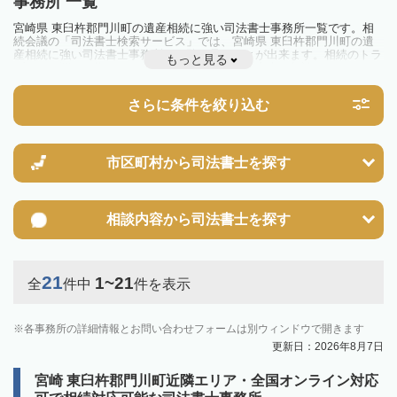
事務所 一覧
宮崎県 東臼杵郡門川町の遺産相続に強い司法書士事務所一覧です。相
続会議の「司法書士検索サービス」では、宮崎県 東臼杵郡門川町の遺
産相続に強い司法書士事務所を一覧で見ることが出来ます。相続のトラ
もっと見る
ブルやお悩みを抱えている方は一度近隣の司法書士に相談してみましょ
う。
さらに条件を絞り込む
市区町村から
司法書士を探す
相談内容から
司法書士を探す
21
1~21
全
件中
件を表示
各事務所の詳細情報とお問い合わせフォームは別ウィンドウで開きます
更新日：2026年8月7日
宮崎 東臼杵郡門川町近隣エリア・全国オンライン対応