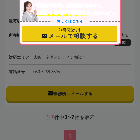
不動産や株式等、相続資産に合わせて、
お近くの専門税理士
をご紹介します。
詳しくはこちら
最寄駅
阪急電鉄「南方駅」徒歩1分
24時間受付中
メールで相談する
所在地
〒532-0011 大阪府大阪市淀川区西中島3-15-7 新大阪
プリンスビル4階
地図
対応エリア
大阪、全国オンライン相談可
電話番号
050-5268-8595
事務所にメールする
7
1~7
全
件中
件を表示
1