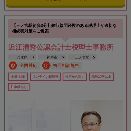
【三ノ宮駅徒歩3分】銀行顧問経験のある税理士が適切な
相続税対策をご提案
近江清秀公認会計士税理士事務所
兵庫県
神戸市
三ノ宮駅
全国対応
初回相談無料
土日祝OK
オンライン相談可
役所から近い
職歴20年以上
駐車場あり