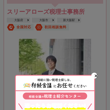
スリーアローズ税理士事務所
大阪府
大阪市
新大阪駅
全国対応
初回相談無料
相続に強い税理士探しは、
お任せ
に
ください
税理士紹介センター
相続会議
の
迷ったらお電話ください!