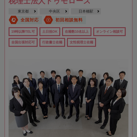
税理士法人トゥモローズ
東京都
中央区
日本橋駅
全国対応
初回相談無料
19時以降TEL可
土日祝OK
在籍数10名以上
オンライン相談可
全国出張対応可
行政書士在籍
女性税理士在籍