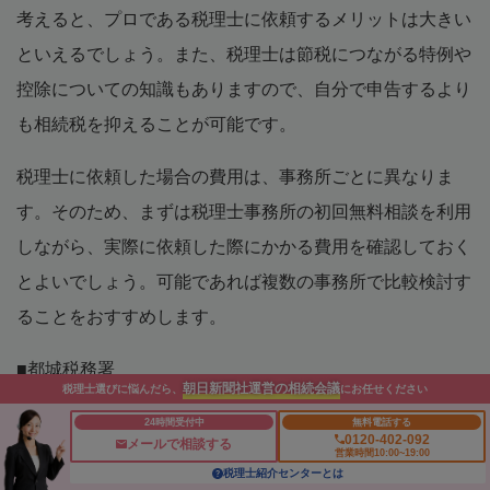
考えると、プロである税理士に依頼するメリットは大きい
といえるでしょう。また、税理士は節税につながる特例や
控除についての知識もありますので、自分で申告するより
も相続税を抑えることが可能です。
税理士に依頼した場合の費用は、事務所ごとに異なりま
す。そのため、まずは税理士事務所の初回無料相談を利用
しながら、実際に依頼した際にかかる費用を確認しておく
とよいでしょう。可能であれば複数の事務所で比較検討す
ることをおすすめします。
■都城税務署
朝日新聞社運営の相続会議
税理士選びに悩んだら、
にお任せください
所在地：宮崎県都城市上町2街区11号 都城合同庁舎
24時間受付中
無料電話する
TEL：0986-22-4377
0120-402-092
メールで相談する
営業時間10:00~19:00
JR「西都城駅」より徒歩約5分
税理士紹介センターとは