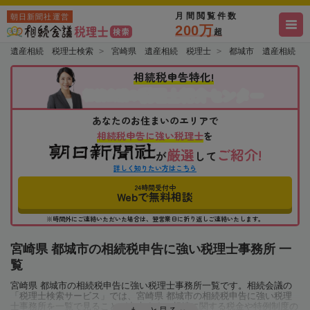
月間閲覧件数
朝日新聞社運営
200万
超
遺産相続 税理士検索
宮崎県 遺産相続 税理士
都城市 遺産相続 
相続税申告特化!
税理士紹介センター
相続会議の
あなたのお住まいのエリアで
相続税申告に強い税理士
を
厳選
ご紹介!
が
して
詳しく知りたい方はこちら
24時間受付中
Webで無料相談
※時間外にご連絡いただいた場合は、翌営業日に折り返しご連絡いたします。
宮崎県 都城市の相続税申告に強い税理士事務所 一
覧
宮崎県 都城市の相続税申告に強い税理士事務所一覧です。相続会議の
「税理士検索サービス」では、宮崎県 都城市の相続税申告に強い税理
士事務所を一覧で見ることが出来ます。相続に関する税金や特例制度の