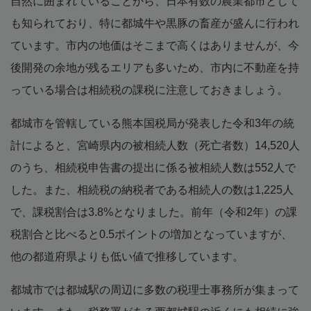
自然に囲まれていることから、日本有数の農業都市として
も知られており、特に都城牛や黒豚の畜産が盛んに行われ
ています。市内の地価はそこまで高くはありませんが、今
後開発の余地が残るエリアも多いため、市内に不動産を持
っている場合は相続税の課税に注意しておきましょう。
都城市を管轄している熊本国税局が発表した令和3年の統
計によると、宮崎県内の被相続人数（死亡者数）14,520人
のうち、相続税申告書の提出に係る被相続人数は552人で
した。また、相続税の納税者である相続人の数は1,225人
で、課税割合は3.8%となりました。前年（令和2年）の課
税割合と比べると0.5ポイントの増加となっていますが、
他の都道府県よりも低い値で推移しています。
都城市では都城駅の周辺に多数の税理士事務所が集まって