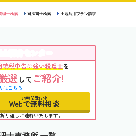
税理士検索
司法書士検索
土地活用プラン請求
理士紹介センター
相続税申告に強い税理士
を
厳選
ご紹介!
して
方はこちら
24時間受付中
Webで無料相談
折り返しご連絡いたします。
理士事務所 一覧