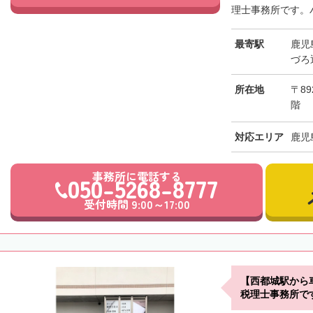
理士事務所です。バ
最寄駅
鹿児
づろ
所在地
〒89
階
対応エリア
鹿児
事務所に電話する
050-5268-8777
受付時間 9:00～17:00
【西都城駅から
税理士事務所で