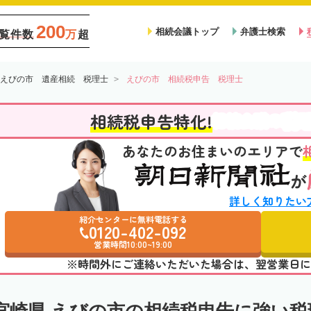
200
相続会議トップ
弁護士検索
覧件数
万
超
えびの市 遺産相続 税理士
えびの市 相続税申告 税理士
税
相続税申告特化!
相続会議の
あなたのお住まいのエリアで
が
詳しく知りたい
紹介センターに無料電話する
0120-402-092
営業時間10:00~19:00
※時間外にご連絡いただいた場合は、翌営業日に
宮崎県 えびの市の相続税申告に強い税