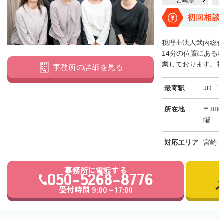
宮崎県
初回相
税理士法人武内総
14分の位置にあ
業しております。初
事務所の詳細を見る
最寄駅
JR
所在地
〒88
階
対応エリア
宮崎
事務所に電話する
050-5268-8776
受付時間 9:00～17:00