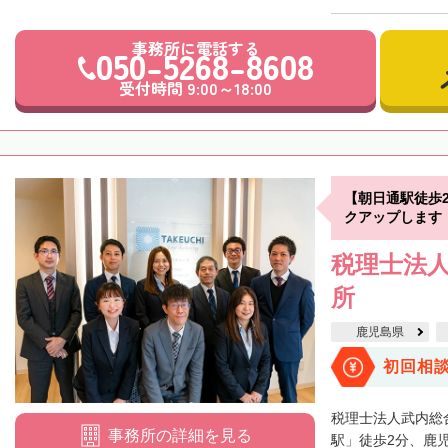
事務所に電話する
050-5268-8608
受付時間 9:00～18:00
【朝日通駅徒歩
クアップします
税理士法人
所
鹿児島県
初回相
税理士法人武内総
事務所の詳細を見る
駅」徒歩2分、鹿