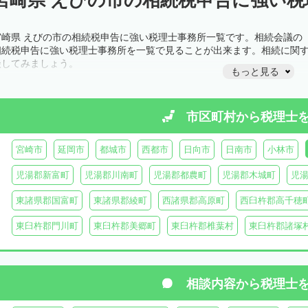
宮崎県 えびの市の相続税申告に強い税理士事務所一覧です。相続会議の
相続税申告に強い税理士事務所を一覧で見ることが出来ます。相続に関
談してみましょう。
もっと見る
市区町村から
税理士
宮崎市
延岡市
都城市
西都市
日向市
日南市
小林市
児湯郡新富町
児湯郡川南町
児湯郡都農町
児湯郡木城町
児
東諸県郡国富町
東諸県郡綾町
西諸県郡高原町
西臼杵郡高千穂
東臼杵郡門川町
東臼杵郡美郷町
東臼杵郡椎葉村
東臼杵郡諸塚
相談内容から
税理士