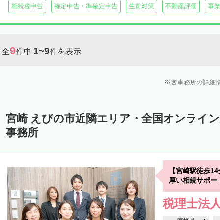
相続税申告
確定申告・準確定申告
生前対策
不動産評価
事
9
1~9
全
件中
件を表示
各事務所の詳細
宮崎 えびの市近隣エリア・全国オンライ
事務所
【宮崎駅徒歩1
厚い相続サポー
税理士法人