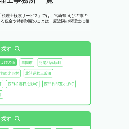
「税理士検索サービス」では、宮崎県 えびの市の
する税金や特例制度のことは一度近隣の税理士に相
を探す
えびの市
串間市
児湯郡高鍋町
湯郡西米良村
北諸県郡三股町
町
西臼杵郡日之影町
西臼杵郡五ヶ瀬町
村
を探す