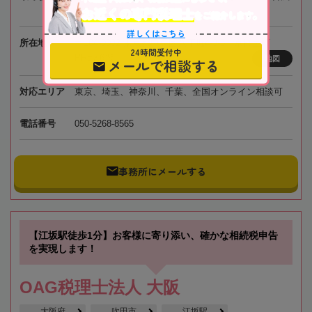
お近くの専門税理士
草線「宝町駅」徒歩4分
をご紹介します。
詳しくはこちら
所在地
〒104-0032 東京都中央区八丁堀4-3-5 京橋宝町
24時間受付中
PREX6階
地図
メールで相談する
対応エリア
東京、埼玉、神奈川、千葉、全国オンライン相談可
電話番号
050-5268-8565
事務所にメールする
【江坂駅徒歩1分】お客様に寄り添い、確かな相続税申告
を実現します！
OAG税理士法人 大阪
大阪府
吹田市
江坂駅