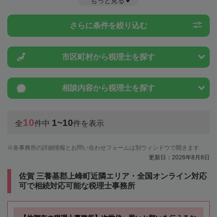
もっと見る
税金や特例制度のことは一度近隣の税理士に相談してみましょう。
さらに条件を絞り込む
市区町村から
税理士を探す
相談内容から
税理士を探す
10
1~10
全
件中
件を表示
各事務所の詳細情報とお問い合わせフォームは別ウィンドウで開きます
更新日：2026年8月8日
佐賀 三養基郡上峰町近隣エリア・全国オンライン対応
可で相続対応可能な税理士事務所