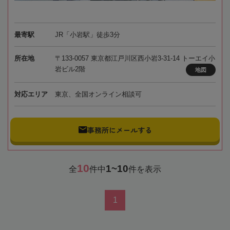
最寄駅
JR「小岩駅」徒歩3分
所在地
〒133-0057 東京都江戸川区西小岩3-31-14 トーエイ小
岩ビル2階
地図
対応エリア
東京、全国オンライン相談可
事務所にメールする
10
1~10
全
件中
件を表示
1