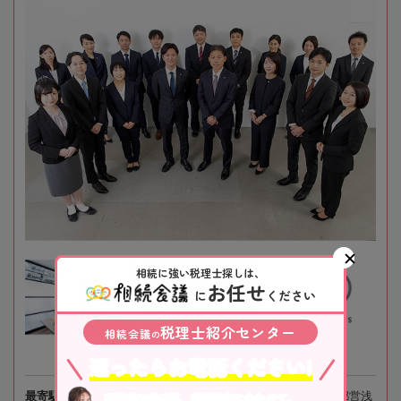
相続に強い税理士探しは、
お任せ
に
ください
税理士紹介センター
相続会議
の
迷ったらお電話ください!
最寄駅
JR京葉線、東京メトロ「八丁堀駅」徒歩3分、都営浅
不動産や株式等、相続資産に合わせて、