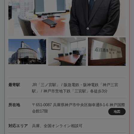
最寄駅
JR「三ノ宮駅」 / 阪急電鉄・阪神電鉄「神戸三宮
駅」 / 神戸市営地下鉄「三宮駅」各徒歩3分
所在地
〒651-0087 兵庫県神戸市中央区御幸通8-1-6 神戸国際
会館17階
地図
対応エリア
兵庫、全国オンライン相談可