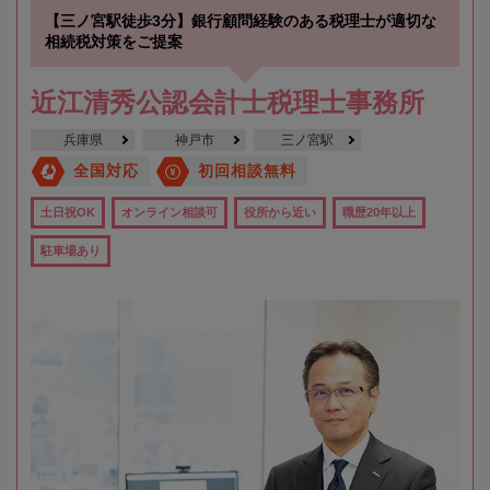
【三ノ宮駅徒歩3分】銀行顧問経験のある税理士が適切な
相続税対策をご提案
近江清秀公認会計士税理士事務所
兵庫県
神戸市
三ノ宮駅
全国対応
初回相談無料
土日祝OK
オンライン相談可
役所から近い
職歴20年以上
駐車場あり