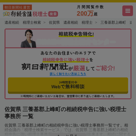
月間閲覧件数
朝日新聞社運営
200万
超
遺産相続 税理士検索
佐賀県 遺産相続 税理士
三養基郡上峰町 遺
相続税申告特化!
税理士紹介センター
相続会議の
あなたのお住まいのエリアで
相続税申告に強い税理士
を
厳選
ご紹介!
が
して
詳しく知りたい方はこちら
24時間受付中
Webで無料相談
※時間外にご連絡いただいた場合は、翌営業日に折り返しご連絡いたします。
佐賀県 三養基郡上峰町の相続税申告に強い税理士
事務所 一覧
佐賀県 三養基郡上峰町の相続税申告に強い税理士事務所一覧です。相
続会議の「税理士検索サービス」では、佐賀県 三養基郡上峰町の相続
税申告に強い税理士事務所を一覧で見ることが出来ます。相続に関する