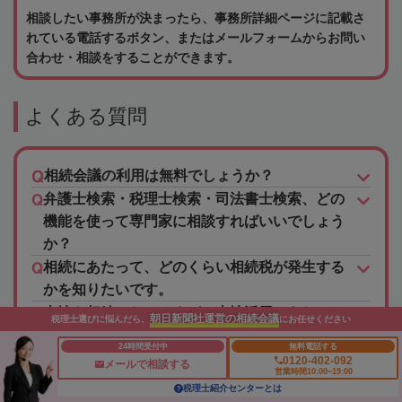
相談したい事務所が決まったら、事務所詳細ページに記載さ
れている電話するボタン、またはメールフォームからお問い
合わせ・相談をすることができます。
よくある質問
相続会議の利用は無料でしょうか？
弁護士検索・税理士検索・司法書士検索、どの
機能を使って専門家に相談すればいいでしょう
か？
相続にあたって、どのくらい相続税が発生する
かを知りたいです。
土地を相続したのですが、土地活用にあたって
朝日新聞社運営の相続会議
税理士選びに悩んだら、
にお任せください
信頼できる相談先を探しています。
24時間受付中
無料電話する
相続についてわからない事が多いため、手続き
0120-402-092
メールで相談する
営業時間10:00~19:00
や相談先、法律など色々知りたいです。
税理士紹介センターとは