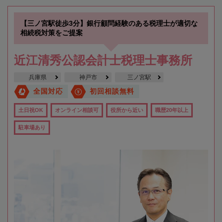
【三ノ宮駅徒歩3分】銀行顧問経験のある税理士が適切な
相続税対策をご提案
近江清秀公認会計士税理士事務所
兵庫県
神戸市
三ノ宮駅
全国対応
初回相談無料
土日祝OK
オンライン相談可
役所から近い
職歴20年以上
駐車場あり