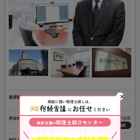
最寄駅
JR「三ノ宮駅」 / 阪急電鉄・阪神電鉄「神戸三宮
相続に強い税理士探しは、
駅」 / 神戸市営地下鉄「三宮駅」各徒歩3分
お任せ
に
ください
所在地
〒651-0087 兵庫県神戸市中央区御幸通8-1-6 神戸国際
税理士紹介センター
相続会議
の
会館17階
地図
迷ったらお電話ください!