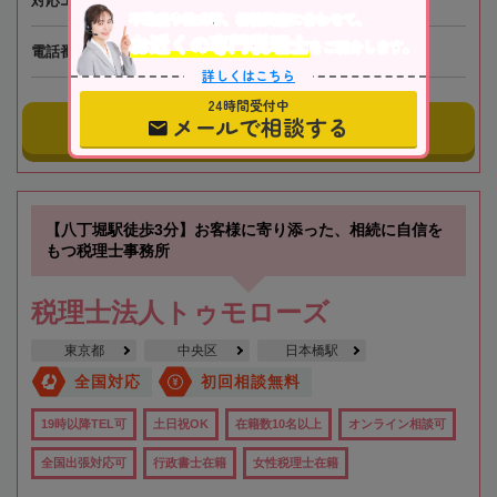
対応エリア
兵庫、全国オンライン相談可
不動産や株式等、相続資産に合わせて、
お近くの専門税理士
をご紹介します。
電話番号
050-5268-8582
詳しくはこちら
24時間受付中
メールで相談する
事務所にメールする
【八丁堀駅徒歩3分】お客様に寄り添った、相続に自信を
もつ税理士事務所
税理士法人トゥモローズ
東京都
中央区
日本橋駅
全国対応
初回相談無料
19時以降TEL可
土日祝OK
在籍数10名以上
オンライン相談可
全国出張対応可
行政書士在籍
女性税理士在籍