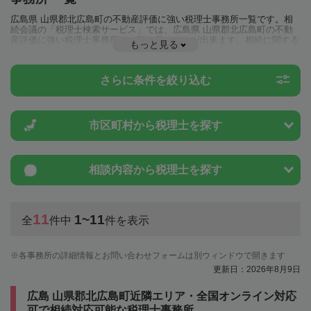
広島県 山県郡北広島町の不動産評価に強い税理士事務所一覧です。相
続会議の「税理士検索サービス」では、広島県 山県郡北広島町の不動
産評価に強い税理士事務所を一覧で見ることが出来ます。相続に関する
もっと見る
税金や特例制度のことは一度近隣の税理士に相談してみましょう。
さらに条件を絞り込む
市区町村から
税理士を探す
相談内容から
税理士を探す
11
1~11
全
件中
件を表示
各事務所の詳細情報とお問い合わせフォームは別ウィンドウで開きます
更新日：2026年8月9日
広島 山県郡北広島町近隣エリア・全国オンライン対応
可で相続対応可能な税理士事務所