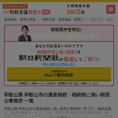
月間閲覧件数
朝日新聞社運営
200万
超
遺産相続 税理士検索
和歌山県 遺産相続 税理士
和歌山市 遺産相
相続税申告特化!
税理士紹介センター
相続会議の
あなたのお住まいのエリアで
相続税申告に強い税理士
を
厳選
ご紹介!
が
して
詳しく知りたい方はこちら
24時間受付中
Webで無料相談
※時間外にご連絡いただいた場合は、翌営業日に折り返しご連絡いたします。
和歌山県 和歌山市の遺産相続・相続税に強い税理
士事務所 一覧
和歌山県 和歌山市の遺産相続に強い税理士事務所一覧です。相続会議
の「税理士検索サービス」では、和歌山県 和歌山市の遺産相続に強い
税理士事務所を一覧で見ることが出来ます。相続に関する税金や特例制