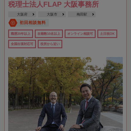
税理士法人FLAP 大阪事務所
大阪府
大阪市
梅田駅
初回相談無料
職歴20年以上
在籍数10名以上
オンライン相談可
土日祝OK
全国出張対応可
役所から近い