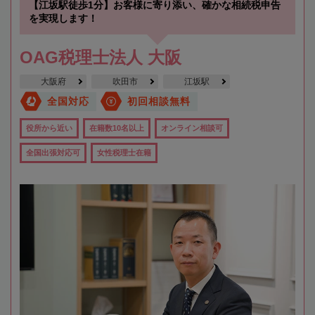
【江坂駅徒歩1分】お客様に寄り添い、確かな相続税申告
を実現します！
OAG税理士法人 大阪
大阪府
吹田市
江坂駅
全国対応
初回相談無料
役所から近い
在籍数10名以上
オンライン相談可
全国出張対応可
女性税理士在籍