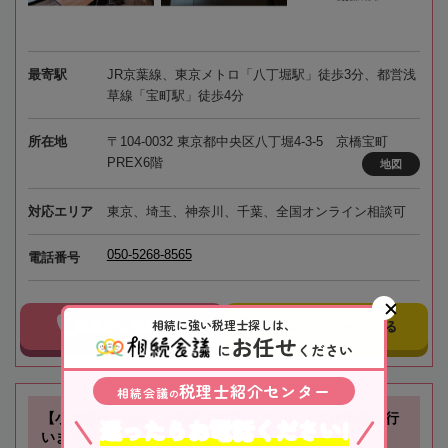
最寄駅
JR京葉線、東京メトロ「八丁堀駅」徒歩3分、都営浅
草線「宝町駅」徒歩4分
所在地
〒104-0032 東京都中央区八丁堀4-3-5 京橋宝町
PREX6階
地図
対応エリア
東京、埼玉、神奈川、千葉、全国オンライン相談可
050-5268-8565
電話番号
相続に強い税理士探しは、
事務所に電話する
事務所にメールする
お任せ
に
ください
税理士紹介センター
相続会議
の
【小岩駅徒歩3分】不動産の知識を活かした相続業務を行
迷ったらお電話ください!
います