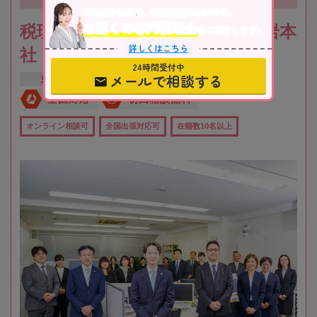
不動産や株式等、相続資産に合わせて、
お近くの専門税理士
税理士法人根本税理士事務所 小岩本
をご紹介します。
詳しくはこちら
社
24時間受付中
メールで相談する
東京都
江戸川区
全国対応
初回相談無料
オンライン相談可
全国出張対応可
在籍数10名以上