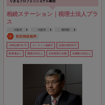
りきるプロフェッショナル集団
相続ステーション｜税理士法人プラ
ス
大阪府
大阪市
梅田駅
初回相談無料
19時以降TEL可
オンライン相談可
全国出張対応可
駐車場あり
職歴20年以上
女性税理士在籍
在籍数10名以上