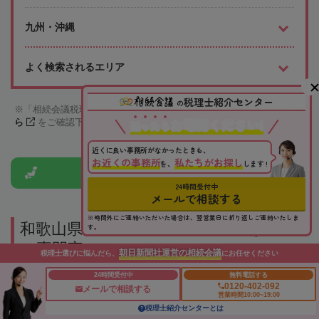
九州・沖縄
よく検索されるエリア
税理士紹介センター
の
「相続会議税理士検索サービス」への掲載を希望される場合は
こち
お電話ください!
ら
をご確認下さい
迷
っ
た
ら
近くに良い事務所がなかったときも、
お近くの事務所
私たちがお探し
を、
します !
市区町村から
税理士を探す
24時間受付中
メールで相談する
※時間外にご連絡いただいた場合は、翌営業日に折り返しご連絡いたしま
和歌山県 和歌山市で相続に強いその他
す。
の専門家
朝日新聞社運営の相続会議
税理士選びに悩んだら、
にお任せください
24時間受付中
無料電話する
0120-402-092
メールで相談する
営業時間10:00~19:00
相続トラブルが発
税理士紹介センターとは