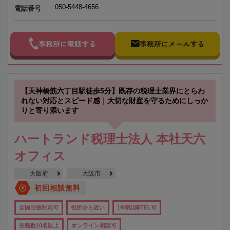
050-5448-4656
電話番号
事務所に電話する
事務所にメールする
【天神橋筋六丁目駅徒歩5分】既存の税理士業界にとらわ
れない対応とスピード感｜大切な財産を守るためにしっか
りと寄り添います
ハートランド税理士法人 本社天六
オフィス
大阪府
大阪市
初回相談無料
全国出張対応可
役所から近い
19時以降TEL可
在籍数10名以上
オンライン相談可