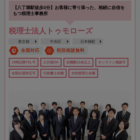
【八丁堀駅徒歩3分】お客様に寄り添った、相続に自信を
もつ税理士事務所
税理士法人トゥモローズ
東京都
中央区
日本橋駅
全国対応
初回相談無料
19時以降TEL可
土日祝OK
在籍数10名以上
オンライン相談可
全国出張対応可
行政書士在籍
女性税理士在籍