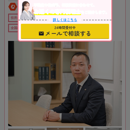
不動産や株式等、相続資産に合わせて、
全国対応
初回相談無料
お近くの専門税理士
をご紹介します。
役所から近い
在籍数10名以上
オンライン相談可
詳しくはこちら
24時間受付中
全国出張対応可
女性税理士在籍
メールで相談する