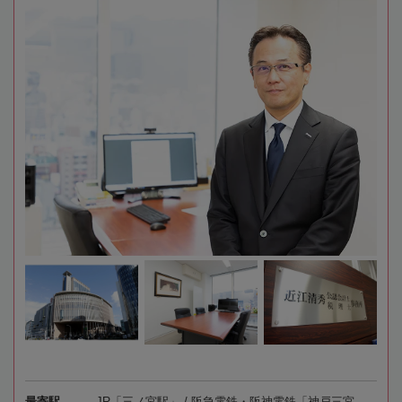
最寄駅
JR「三ノ宮駅」 / 阪急電鉄・阪神電鉄「神戸三宮