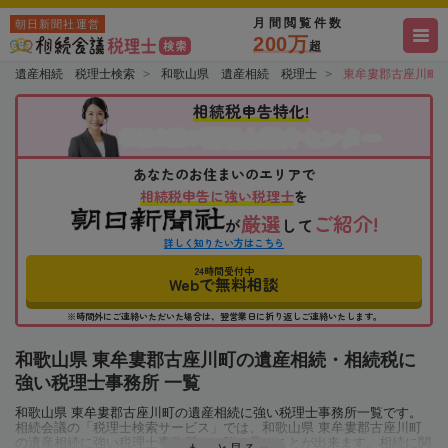
月間閲覧件数
朝日新聞社運営
200万
超
遺産相続 税理士検索
和歌山県 遺産相続 税理士
東牟婁郡古座川町
相続税申告特化!
税理士紹介センター
相続会議の
あなたのお住まいのエリアで
相続税申告に強い税理士
を
厳選
ご紹介!
が
して
詳しく知りたい方はこちら
24時間受付中
Webで無料相談
※時間外にご連絡いただいた場合は、翌営業日に折り返しご連絡いたします。
和歌山県 東牟婁郡古座川町の遺産相続・相続税に
強い税理士事務所 一覧
和歌山県 東牟婁郡古座川町の遺産相続に強い税理士事務所一覧です。
相続会議の「税理士検索サービス」では、和歌山県 東牟婁郡古座川町
の遺産相続に強い税理士事務所を一覧で見ることが出来ます。相続に関