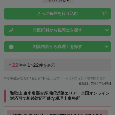
もっと見る
する税金や特例制度のことは一度近隣の税理士に相談してみましょう。
さらに条件を絞り込む
市区町村から
税理士を探す
相談内容から
税理士を探す
22
1~22
全
件中
件を表示
各事務所の詳細情報とお問い合わせフォームは別ウィンドウで開きます
更新日：2026年8月8日
和歌山 東牟婁郡古座川町近隣エリア・全国オンライン
対応可で相続対応可能な税理士事務所