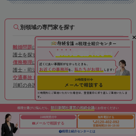
別領域の専門家を探す
税理士紹介センター
の
離婚問題
に詳しい和歌山県 東牟婁郡古座川町の弁
お電話ください!
迷
っ
た
ら
護士を探す
債務整理
に詳しい和歌山県 東牟婁郡古座川町の弁
近くに良い事務所がなかったときも、
お近くの事務所
私たちがお探し
を、
します !
護士・司法書士を探す
交通事故トラブル
に詳しい和歌山県 東牟婁郡古座
24時間受付中
メールで相談する
川町の弁護士を探す
※時間外にご連絡いただいた場合は、翌営業日に折り返しご連絡いたしま
す。
朝日新聞社運営の相続会議
税理士選びに悩んだら、
にお任せください
税理士への相談の流れ
24時間受付中
無料電話する
0120-402-092
メールで相談する
営業時間10:00~19:00
税理士紹介センターとは