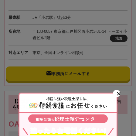
最寄駅
JR「小岩駅」徒歩3分
所在地
〒133-0057 東京都江戸川区西小岩3-31-14 トーエイ小
岩ビル2階
地図
対応エリア
東京、全国オンライン相談可
事務所にメールする
相続に強い税理士探しは、
【江坂駅徒歩1分】お客様に寄り添い、確かな相続税申告
お任せ
に
ください
を実現します！
税理士紹介センター
相続会議
の
OAG税理士法人 大阪
迷ったらお電話ください!
大阪府
吹田市
江坂駅