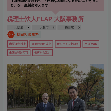
【西梅田駅徒歩3分】「円満な相続になるためにできるこ
と」を一生懸命考えます
税理士法人FLAP 大阪事務所
大阪府
大阪市
梅田駅
初回相談無料
職歴20年以上
在籍数10名以上
オンライン相談可
土日祝OK
全国出張対応可
役所から近い