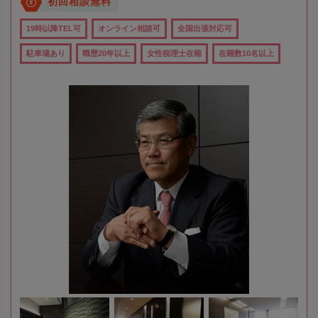
初回相談無料
19時以降TEL可
オンライン相談可
全国出張対応可
駐車場あり
職歴20年以上
女性税理士在籍
在籍数10名以上