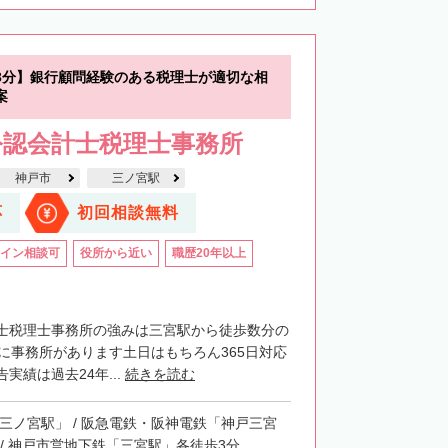
3分】銀行顧問経験のある税理士が適切な相
案
公認会計士税理士事務所
神戸市
三ノ宮駅
応
初回相談無料
イン相談可
役所から近い
職歴20年以上
士税理士事務所の強みは三宮駅から徒歩数分の
階に事務所があります土日はもちろん365日対応
実績は過去24年...
続きを読む
「三ノ宮駅」 / 阪急電鉄・阪神電鉄「神戸三宮
 / 神戸市営地下鉄「三宮駅」各徒歩3分