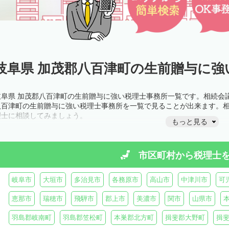
岐阜県 加茂郡八百津町の生前贈与に強
岐阜県 加茂郡八百津町の生前贈与に強い税理士事務所一覧です。相続会
八百津町の生前贈与に強い税理士事務所を一覧で見ることが出来ます。
理士に相談してみましょう。
もっと見る
市区町村から
税理士
岐阜市
大垣市
多治見市
各務原市
高山市
中津川市
可
恵那市
瑞穂市
飛騨市
郡上市
美濃市
関市
山県市
羽島郡岐南町
羽島郡笠松町
本巣郡北方町
揖斐郡大野町
揖