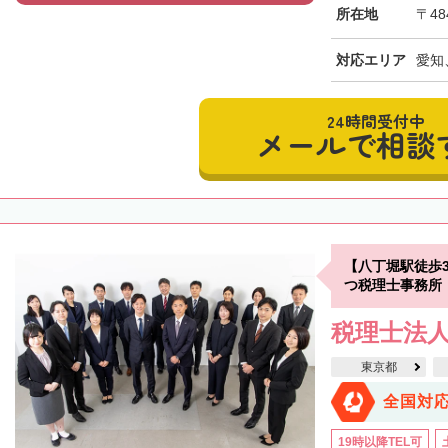
所在地
〒48
対応エリア
愛知
24時間受付中
メールで相談
【八丁堀駅徒歩
つ税理士事務所
税理士法
東京都
全国対
19時以降TEL可