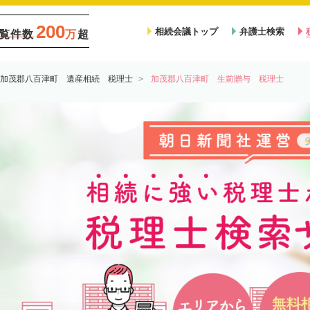
200
相続会議トップ
弁護士検索
覧件数
万
超
加茂郡八百津町 遺産相続 税理士
加茂郡八百津町 生前贈与 税理士