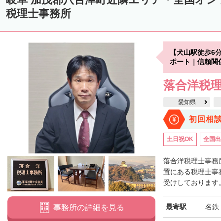
税理士事務所
【犬山駅徒歩6
ポート｜信頼関
落合洋税
愛知県
初回相
土日祝OK
全国出
落合洋税理士事務
置にある税理士事
受けしております。
最寄駅
名鉄
事務所の詳細を見る