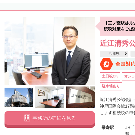
【三ノ宮駅徒歩
続税対策をご提
近江清秀
兵庫県
全国対
土日祝OK
オンラ
駐車場あり
近江清秀公認会計
神戸国際会館17
します相続税の申告
事務所の詳細を見る
最寄駅
JR
駅」