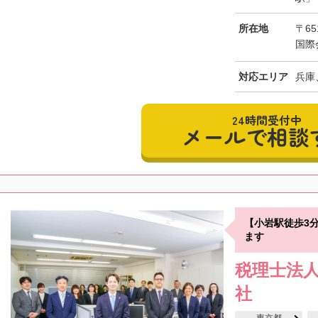
所在地
〒65
国際
対応エリア
兵庫
24時間受付中
メールで相談
【小岩駅徒歩3
ます
税理士法人
社