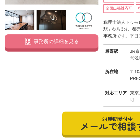
全国出張対応可
税理士法人トゥモ
駅」徒歩3分、都
事務所です。平日は
事務所の詳細を見る
最寄駅
JR
営浅
所在地
〒10
PRE
対応エリア
東京
可
24時間受付中
メールで相談