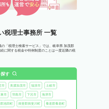
い税理士事務所 一覧
議の「税理士検索サービス」では、岐阜県 加茂郡
相続に関する税金や特例制度のことは一度近隣の税
を探す
児市
美濃加茂市
瑞浪市
土岐市
本巣市
羽島市
下呂市
海津市
斐郡池田町
揖斐郡揖斐川町
養老郡養老町