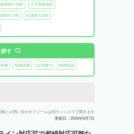
不破郡関ケ原町
可児郡御嵩町
茂郡白川町
加茂郡七宗町
を探す
業承継
税務調査
生前贈与
税務相談
情報とお問い合わせフォームは別ウィンドウで開きます
更新日：2026年8月7日
ンライン対応可で相続対応可能な