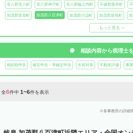
安八郡安八町
安八郡神戸町
安八郡輪之内町
不破郡垂井町
加茂郡八百津町
加茂郡富加町
加茂郡川辺町
加茂郡坂祝町
加
加茂郡東白川村
大野郡白川村
もっと見る
相談内容から
税理士
相続税申告
確定申告・準確定申告
生前対策
不動産評価
事
6
1~6
全
件中
件を表示
各事務所の詳細
岐阜 加茂郡八百津町近隣エリア・全国オ