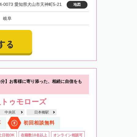
4-0073 愛知県犬山市天神町5-21
地図
、岐阜
する
3分】お客様に寄り添った、相続に自信をも
人トゥモローズ
中央区
日本橋駅
応
初回相談無料
土日祝OK
在籍数10名以上
オンライン相談可