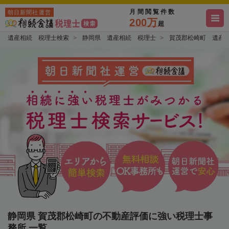
月間閲覧件数
朝日新聞社運営
200万
超
遺産相続 税理士検索
静岡県 遺産相続 税理士
賀茂郡松崎町 遺産
静岡県 賀茂郡松崎町の不動産評価に強い税理士事
務所 一覧