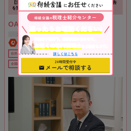
お任せ
【江坂駅徒歩1分】お客様に寄り添い、確かな相続税申告
に
ください
を実現します！
税理士紹介センター
相続会議
の
OAG税理士法人 大阪
迷ったらお電話ください!
大阪府
吹田市
江坂駅
不動産や株式等、相続資産に合わせて、
全国対応
初回相談無料
お近くの専門税理士
をご紹介します。
詳しくはこちら
役所から近い
在籍数10名以上
オンライン相談可
24時間受付中
全国出張対応可
女性税理士在籍
メールで相談する