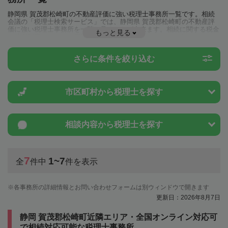
静岡県 賀茂郡松崎町の不動産評価に強い税理士事務所一覧です。相続
会議の「税理士検索サービス」では、静岡県 賀茂郡松崎町の不動産評
価に強い税理士事務所を一覧で見ることが出来ます。相続に関する税金
もっと見る
や特例制度のことは一度近隣の税理士に相談してみましょう。
さらに条件を絞り込む
市区町村から
税理士を探す
相談内容から
税理士を探す
7
1~7
全
件中
件を表示
各事務所の詳細情報とお問い合わせフォームは別ウィンドウで開きます
更新日：2026年8月7日
静岡 賀茂郡松崎町近隣エリア・全国オンライン対応可
で相続対応可能な税理士事務所