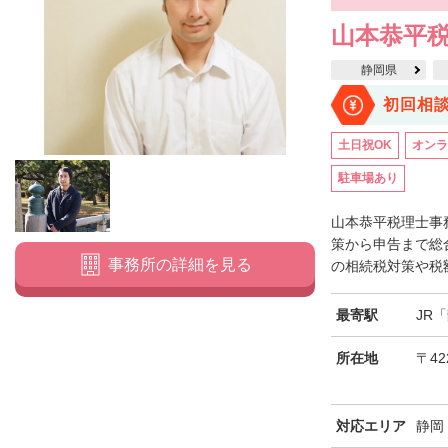
山本恭平
静岡県
初回相
土日祝OK
オンラ
駐車場あり
山本恭平税理士事
策から申告まで総
事務所の詳細を見る
の相続税対策や税額
最寄駅
JR
所在地
〒42
対応エリア
静岡