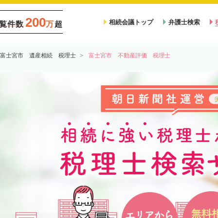
200
相続会議トップ
弁護士検索
覧件数
万
超
富士宮市 遺産相続 税理士
富士宮市 不動産評価 税理士