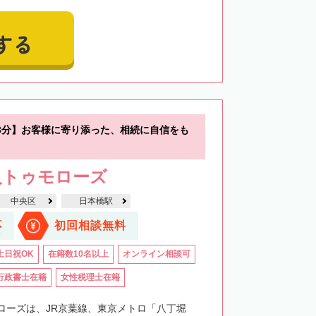
する
3分】お客様に寄り添った、相続に自信をも
人トゥモローズ
中央区
日本橋駅
応
初回相談無料
土日祝OK
在籍数10名以上
オンライン相談可
行政書士在籍
女性税理士在籍
ローズは、JR京葉線、東京メトロ「八丁堀