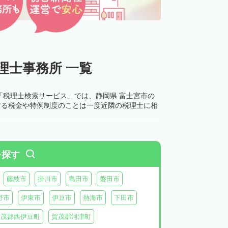
理士事務所 一覧
「税理士検索サービス」では、静岡県 富士宮市の
する税金や特例制度のことは一度近隣の税理士に相
を探す
藤枝市
掛川市
島田市
磐田市
野市
伊東市
伊豆市
熱海市
下田市
賀茂郡西伊豆町
賀茂郡河津町