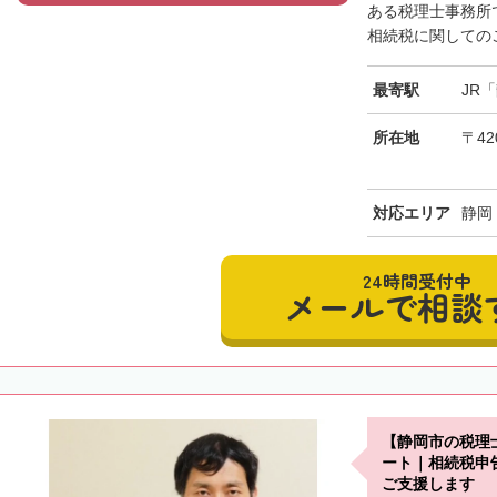
ある税理士事務所
相続税に関してのご
最寄駅
JR
所在地
〒42
対応エリア
静岡
24時間受付中
メールで相談
【静岡市の税理
ート｜相続税申
ご支援します