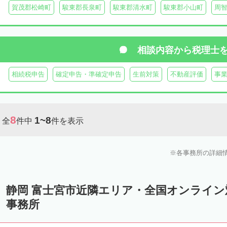
賀茂郡松崎町
駿東郡長泉町
駿東郡清水町
駿東郡小山町
周
相談内容から
税理士
相続税申告
確定申告・準確定申告
生前対策
不動産評価
事
8
1~8
全
件中
件を表示
各事務所の詳細
静岡 富士宮市近隣エリア・全国オンライ
事務所