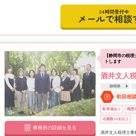
24時間受付中
メールで相談
【静岡市の税理
トします
酒井文人
静岡県
初回相
駐車場あり
職歴
在籍数10名以上
事務所の詳細を見る
酒井文人税理士事