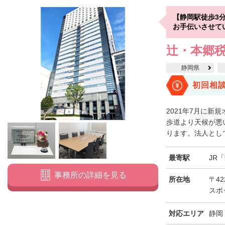
【静岡駅徒歩3
お手伝いさせて
辻・本郷税
静岡県
初回相
2021年7月に
歩道より天候が悪
ります。法人として
最寄駅
JR
事務所の詳細を見る
所在地
〒4
スポ
対応エリア
静岡