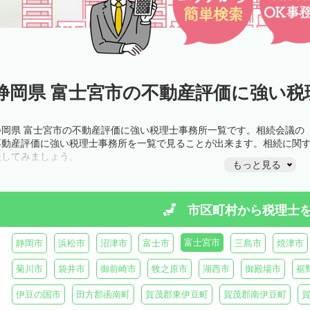
静岡県 富士宮市の不動産評価に強い税
静岡県 富士宮市の不動産評価に強い税理士事務所一覧です。相続会議の
不動産評価に強い税理士事務所を一覧で見ることが出来ます。相続に関
談してみましょう。
もっと見る
市区町村から
税理士
富士宮市
静岡市
浜松市
沼津市
富士市
三島市
焼津市
菊川市
袋井市
御前崎市
牧之原市
湖西市
御殿場市
裾
伊豆の国市
田方郡函南町
賀茂郡東伊豆町
賀茂郡南伊豆町