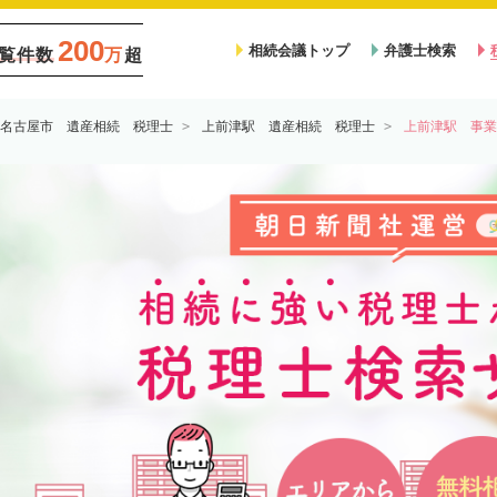
200
相続会議トップ
弁護士検索
覧件数
万
超
名古屋市 遺産相続 税理士
上前津駅 遺産相続 税理士
上前津駅 事業