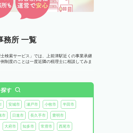
務所 一覧
理士検索サービス」では、上前津駅近くの事業承継
特例制度のことは一度近隣の税理士に相談してみま
を探す
市
安城市
瀬戸市
小牧市
半田市
旭市
日進市
長久手市
豊明市
大府市
知多市
常滑市
西尾市