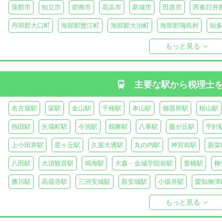
蒲郡市
知立市
碧南市
高浜市
新城市
田原市
西春日井
丹羽郡大口町
海部郡蟹江町
海部郡大治町
海部郡飛島村
知
知多郡美浜町
知多郡南知多町
額田郡幸田町
北設楽郡設楽町
もっと見る
主要な駅から
税理士
名古屋駅
栄駅
金山駅
千種駅
本山駅
御器所駅
桜山駅
熱田駅
矢場町駅
今池駅
鶴舞駅
八事駅
藤が丘駅
平針
上小田井駅
星ヶ丘駅
久屋大通駅
丸の内駅
神宮前駅
新栄
八田駅
大須観音駅
鳴海駅
大森・金城学院前駅
豊橋駅
柳
勝川駅
高蔵寺駅
三河安城駅
新安城駅
小坂井駅
愛知御津
甚目寺駅
佐屋駅
太田川駅
もっと見る