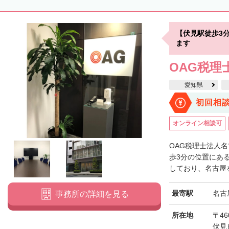
【伏見駅徒歩3
ます
OAG税理
愛知県
初回相
オンライン相談可
OAG税理士法人
歩3分の位置にあ
しており、名古屋を
最寄駅
名古
事務所の詳細を見る
所在地
〒46
伏見