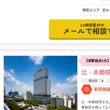
対応エリア
愛知
24時間受付中
メールで相談
【栄駅徒歩1分
辻・本郷税
愛知県
初回相
辻・本郷税理士法
事務所を構えてお