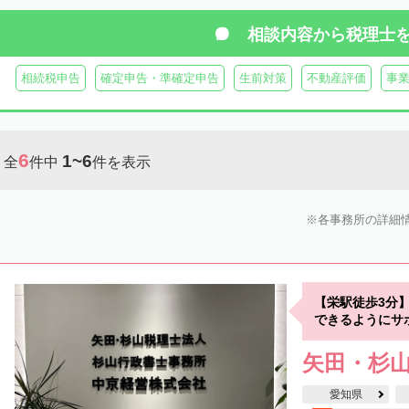
相談内容から
税理士
相続税申告
確定申告・準確定申告
生前対策
不動産評価
事
6
1~6
全
件中
件を表示
各事務所の詳細
【栄駅徒歩3分
できるようにサ
矢田・杉
愛知県