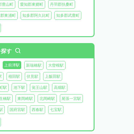
郡豊山町
愛知郡東郷町
丹羽郡扶桑町
多郡東浦町
知多郡阿久比町
知多郡武豊町
北設楽郡東栄町
北設楽郡豊根村
を探す
上前津駅
新瑞橋駅
大曽根駅
駅
植田駅
伏見駅
上飯田駅
町駅
池下駅
覚王山駅
高畑駅
生橋駅
東岡崎駅
北岡崎駅
尾張一宮駅
駅
国府宮駅
西春駅
七宝駅