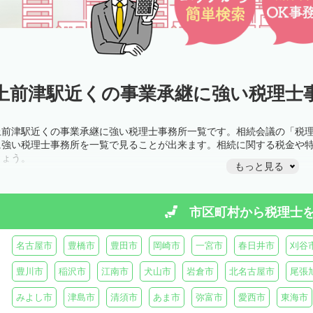
上前津駅近くの事業承継に強い税理士事
上前津駅近くの事業承継に強い税理士事務所一覧です。相続会議の「税
に強い税理士事務所を一覧で見ることが出来ます。相続に関する税金や
しょう。
もっと見る
市区町村から
税理士
名古屋市
豊橋市
豊田市
岡崎市
一宮市
春日井市
刈谷
豊川市
稲沢市
江南市
犬山市
岩倉市
北名古屋市
尾張
みよし市
津島市
清須市
あま市
弥富市
愛西市
東海市