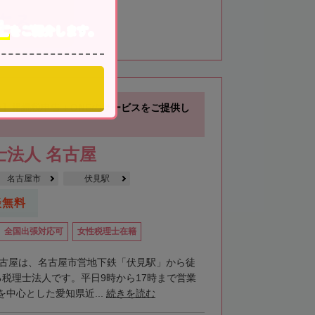
する
士
をご紹介します。
分】相続税申告＋ONEのサービスをご提供し
士法人 名古屋
名古屋市
伏見駅
談無料
全国出張対応可
女性税理士在籍
名古屋は、名古屋市営地下鉄「伏見駅」から徒
る税理士法人です。平日9時から17時まで営業
中心とした愛知県近...
続きを読む