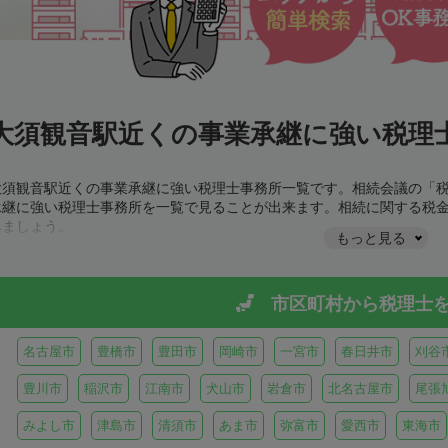
大須観音駅近くの事業承継に強い税理士
大須観音駅近くの事業承継に強い税理士事務所一覧です。相続会議の「
承継に強い税理士事務所を一覧で見ることが出来ます。相続に関する税
みましょう。
もっと見る
市区町村から
税理士
名古屋市
豊橋市
豊田市
岡崎市
一宮市
春日井市
刈谷
豊川市
稲沢市
江南市
犬山市
岩倉市
北名古屋市
尾張
みよし市
津島市
清須市
あま市
弥富市
愛西市
東海市