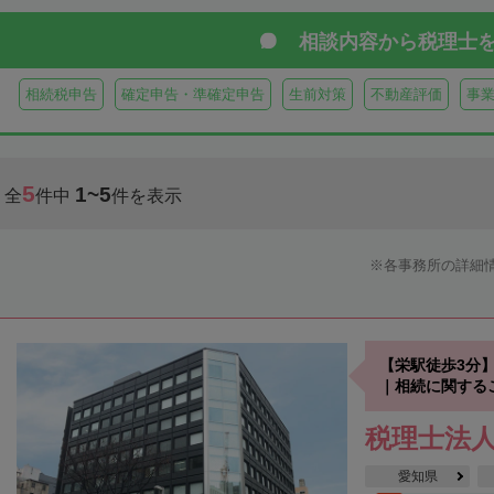
相談内容から
税理士
相続税申告
確定申告・準確定申告
生前対策
不動産評価
事
5
1~5
全
件中
件を表示
各事務所の詳細
【栄駅徒歩3分】
｜相続に関する
税理士法人
愛知県