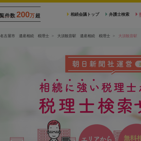
200
相続会議トップ
弁護士検索
覧件数
万
超
名古屋市 遺産相続 税理士
大須観音駅 遺産相続 税理士
大須観音駅 