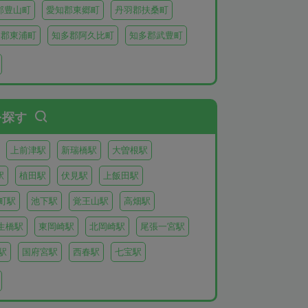
郡豊山町
愛知郡東郷町
丹羽郡扶桑町
多郡東浦町
知多郡阿久比町
知多郡武豊町
北設楽郡東栄町
北設楽郡豊根村
を探す
上前津駅
新瑞橋駅
大曽根駅
駅
植田駅
伏見駅
上飯田駅
町駅
池下駅
覚王山駅
高畑駅
生橋駅
東岡崎駅
北岡崎駅
尾張一宮駅
駅
国府宮駅
西春駅
七宝駅