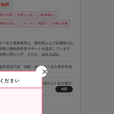
談無料
理士在籍
役所から近い
駐車場あり
籍数10名以上
オンライン相談可
弁護士在籍
ター名古屋事務所は、愛知県および近隣県のお
規模の相続税申告サポートを提供しています。
模に関わらず、どのよ...
続きを読む
屋市営地下鉄「栄駅」徒歩3分 / 名古屋市営地
「伏見駅」徒歩6分
ください
0-0008 愛知県名古屋市中区栄3-2-3 名古屋日
券ビル6階
地図