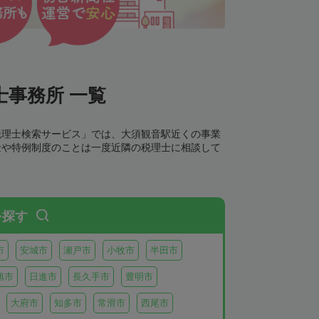
事務所 一覧
税理士検索サービス」では、大須観音駅近くの事業
金や特例制度のことは一度近隣の税理士に相談して
を探す
市
安城市
瀬戸市
小牧市
半田市
旭市
日進市
長久手市
豊明市
大府市
知多市
常滑市
西尾市