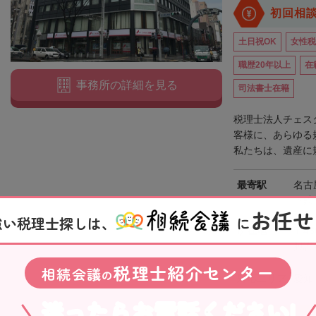
初回相
土日祝OK
女性税
職歴20年以上
在
事務所の詳細を見る
司法書士在籍
税理士法人チェス
客様に、あらゆる
私たちは、遺産に規
最寄駅
名古
下鉄
お任せ
強い税理士探しは、
に
所在地
〒46
興證
税理士紹介センター
相続会議
の
対応エリア
愛知
迷ったらお電話ください!