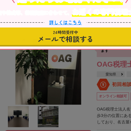
24時間受付中
メールで相談
お近くの専門税理
産や株式等、相続資産に合わせて、
詳しくはこちら
24時間受付中
メールで相談する
【伏見駅徒歩3
ます
OAG税理
愛知県
初回相
オンライン相談可
OAG税理士法人
歩3分の位置にあ
しており、名古屋を