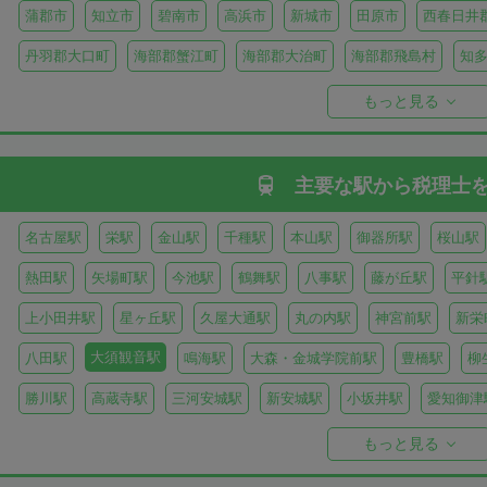
蒲郡市
知立市
碧南市
高浜市
新城市
田原市
西春日井
丹羽郡大口町
海部郡蟹江町
海部郡大治町
海部郡飛島村
知
知多郡美浜町
知多郡南知多町
額田郡幸田町
北設楽郡設楽町
もっと見る
主要な駅から
税理士
名古屋駅
栄駅
金山駅
千種駅
本山駅
御器所駅
桜山駅
熱田駅
矢場町駅
今池駅
鶴舞駅
八事駅
藤が丘駅
平針
上小田井駅
星ヶ丘駅
久屋大通駅
丸の内駅
神宮前駅
新栄
大須観音駅
八田駅
鳴海駅
大森・金城学院前駅
豊橋駅
柳
勝川駅
高蔵寺駅
三河安城駅
新安城駅
小坂井駅
愛知御津
甚目寺駅
佐屋駅
太田川駅
もっと見る