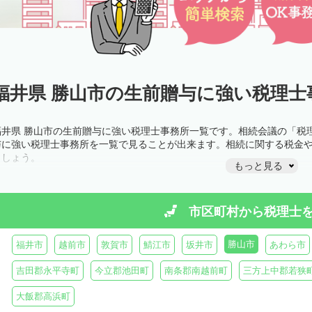
福井県 勝山市の生前贈与に強い税理士
福井県 勝山市の生前贈与に強い税理士事務所一覧です。相続会議の「税
与に強い税理士事務所を一覧で見ることが出来ます。相続に関する税金
ましょう。
もっと見る
市区町村から
税理士
勝山市
福井市
越前市
敦賀市
鯖江市
坂井市
あわら市
吉田郡永平寺町
今立郡池田町
南条郡南越前町
三方上中郡若狭
大飯郡高浜町