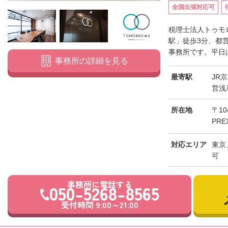
全国出張対応可
税理士法人トゥモ
駅」徒歩3分、都
事務所です。平日は
事務所の詳細を見る
最寄駅
JR
営浅
所在地
〒10
PRE
対応エリア
東京
可
事務所に電話する
050-5268-8565
受付時間 9:00～21:00