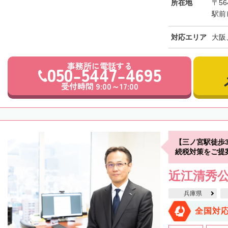
所在地
〒56
駅前
対応エリア
大阪
事務所に電話する
050-5447-4695
受付時間 9:00～17:00
【三ノ宮駅徒歩
続税対策をご提
近江清秀
兵庫県
全国対