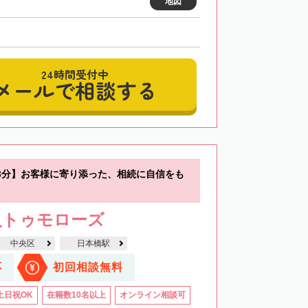
地図
24時間受付中
メールで相談する
3分】お客様に寄り添った、相続に自信をも
人トゥモローズ
中央区
日本橋駅
応
初回相談無料
土日祝OK
在籍数10名以上
オンライン相談可