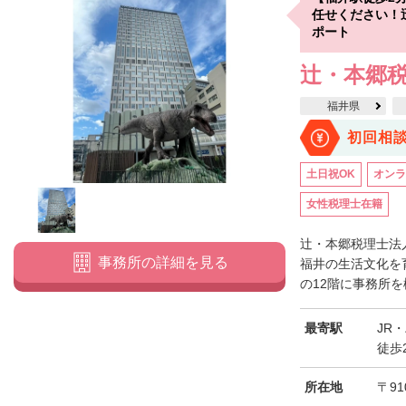
任せください！
ポート
辻・本郷税
福井県
初回相
土日祝OK
オンラ
女性税理士在籍
辻・本郷税理士法
事務所の詳細を見る
福井の生活文化を育
の12階に事務所を
最寄駅
JR
徒歩
所在地
〒91