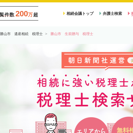
200
相続会議トップ
弁護士検索
覧件数
万
超
勝山市 遺産相続 税理士
勝山市 生前贈与 税理士