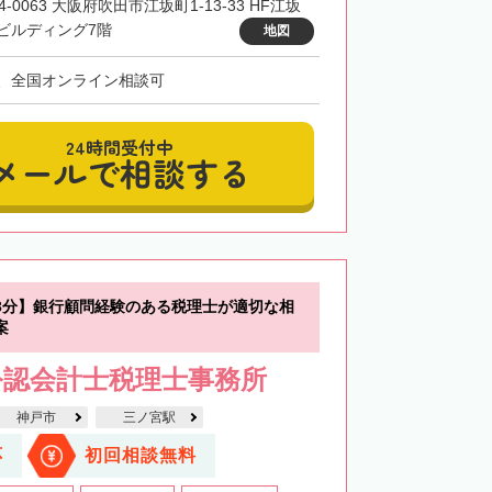
4-0063 大阪府吹田市江坂町1-13-33 HF江坂
ビルディング7階
地図
、全国オンライン相談可
24時間受付中
メールで相談する
3分】銀行顧問経験のある税理士が適切な相
案
公認会計士税理士事務所
神戸市
三ノ宮駅
応
初回相談無料