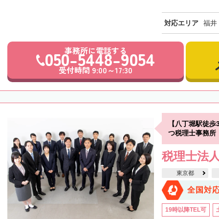
対応エリア
福井
事務所に電話する
050-5448-9054
受付時間 9:00～17:30
【八丁堀駅徒歩
つ税理士事務所
税理士法
東京都
全国対
19時以降TEL可