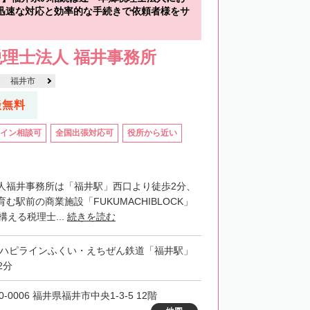
迅速な対応と効率的な手続きで依頼者様をサ
理士法人 福井事務所
福井市
談無料
イン相談可
全国出張対応可
役所から近い
人福井事務所は「福井駅」西口より徒歩2分、
む駅前の商業施設「FUKUMACHIBLOCK」
構える税理士...
続きを読む
・ハピラインふくい・えちぜん鉄道「福井駅」
2分
0-0006 福井県福井市中央1-3-5 12階