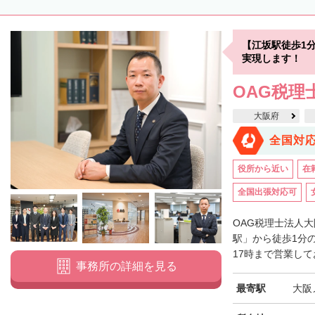
【江坂駅徒歩1
実現します！
OAG税理
大阪府
全国対
役所から近い
在
全国出張対応可
OAG税理士法人
駅」から徒歩1分
17時まで営業して
事務所の詳細を見る
最寄駅
大阪