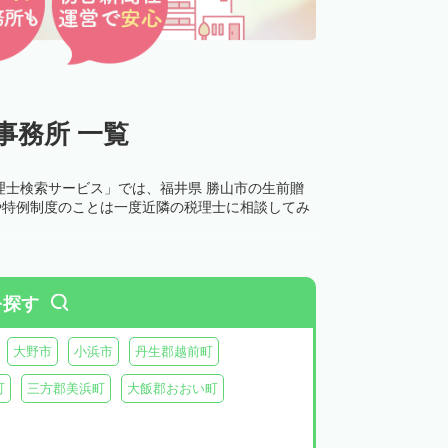
事務所 一覧
理士検索サービス」では、福井県 勝山市の生前贈
や特例制度のことは一度近隣の税理士に相談してみ
を探す
大野市
小浜市
丹生郡越前町
町
三方郡美浜町
大飯郡おおい町