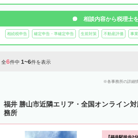
相談内容から
税理士
相続税申告
確定申告・準確定申告
生前対策
不動産評価
事
6
1~6
全
件中
件を表示
各事務所の詳細
福井 勝山市近隣エリア・全国オンライン
務所
【福井駅徒歩2