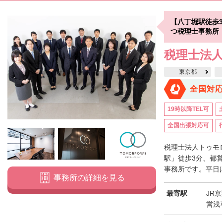
【八丁堀駅徒歩
つ税理士事務所
税理士法
東京都
全国対
19時以降TEL可
全国出張対応可
税理士法人トゥモ
駅」徒歩3分、都
事務所です。平日は
事務所の詳細を見る
最寄駅
JR
営浅