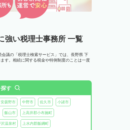
に強い税理士事務所 一覧
続会議の「税理士検索サービス」では、長野県 下
来ます。相続に関する税金や特例制度のことは一度
を探す
安曇野市
中野市
佐久市
小諸市
飯山市
上高井郡小布施町
野沢温泉村
上水内郡飯綱町