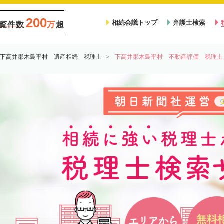
200
相続会議トップ
弁護士検索
覧件数
万
超
下高井郡木島平村 遺産相続 税理士
下高井郡木島平村 不動産評価 税理士