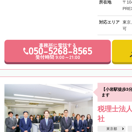
所在地
〒10
PRE
対応エリア
東京
可
事務所に電話する
050-5268-8565
受付時間 9:00～21:00
【小岩駅徒歩3
ます
税理士法人
社
東京都