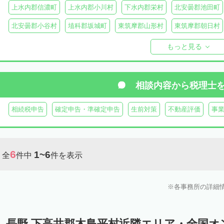
上水内郡信濃町
上水内郡小川村
下水内郡栄村
北安曇郡池田町
北安曇郡小谷村
埴科郡坂城町
東筑摩郡山形村
東筑摩郡朝日村
東筑摩郡生坂村
小県郡長和町
小県郡青木村
北佐久郡軽井沢町
もっと見る
南佐久郡佐久穂町
南佐久郡川上村
南佐久郡小海町
南佐久郡南
諏訪郡下諏訪町
諏訪郡富士見町
諏訪郡原村
木曽郡木曽町
相談内容から
税理士
木曽郡大桑村
木曽郡木祖村
木曽郡王滝村
上伊那郡箕輪町
相続税申告
確定申告・準確定申告
生前対策
不動産評価
事
上伊那郡南箕輪村
上伊那郡飯島町
上伊那郡中川村
下伊那郡高
下伊那郡阿智村
下伊那郡喬木村
下伊那郡阿南町
下伊那郡下條
6
1~6
全
件中
件を表示
下伊那郡大鹿村
下伊那郡根羽村
下伊那郡売木村
下伊那郡平谷
各事務所の詳細
長野 下高井郡木島平村近隣エリア・全国オ