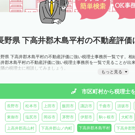
長野県 下高井郡木島平村の不動産評価
長野県 下高井郡木島平村の不動産評価に強い税理士事務所一覧です。相
高井郡木島平村の不動産評価に強い税理士事務所を一覧で見ることが出
近隣の税理士に相談してみましょう。
もっと見る
市区町村から
税理士
長野市
松本市
上田市
飯田市
諏訪市
千曲市
須坂市
東御市
塩尻市
岡谷市
茅野市
伊那市
駒ヶ根市
大町市
下高井郡木島平村
上高井郡高山村
下高井郡山ノ内町
下高井郡