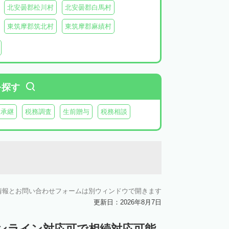
北安曇郡松川村
北安曇郡白馬村
東筑摩郡筑北村
東筑摩郡麻績村
北佐久郡御代田町
北佐久郡立科町
牧村
南佐久郡南相木村
南佐久郡北相木村
木曽郡上松町
木曽郡南木曽町
を探す
上伊那郡辰野町
上伊那郡宮田村
業承継
税務調査
生前贈与
税務相談
森町
下伊那郡松川町
下伊那郡豊丘村
村
下伊那郡泰阜村
下伊那郡天龍村
村
情報とお問い合わせフォームは別ウィンドウで開きます
更新日：2026年8月7日
ンライン対応可で相続対応可能