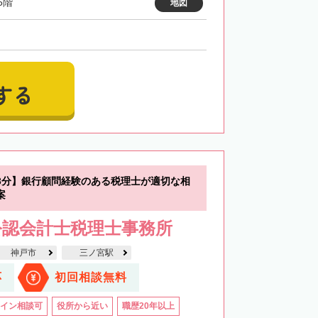
6階
地図
する
3分】銀行顧問経験のある税理士が適切な相
案
公認会計士税理士事務所
神戸市
三ノ宮駅
応
初回相談無料
イン相談可
役所から近い
職歴20年以上