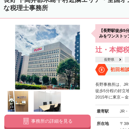
な税理士事務所
【長野駅徒歩5
みをワンストッ
辻・本郷税
長野県
初回相
長野事務所は、J
徒歩5分程の好立
2015年に東京～
最寄駅
JR
事務所の詳細を見る
所在地
〒38