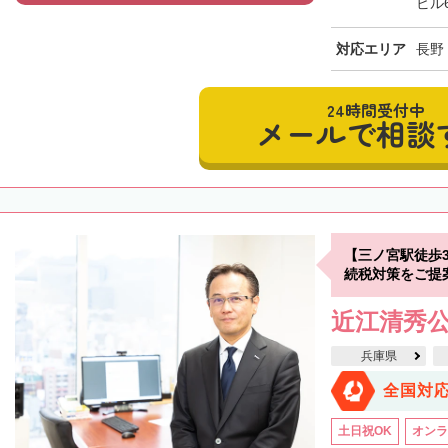
ビル
対応エリア
長野
24時間受付中
メールで相談
【三ノ宮駅徒歩
続税対策をご提
近江清秀
兵庫県
全国対
土日祝OK
オンラ