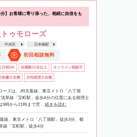
3分】お客様に寄り添った、相続に自信をも
人トゥモローズ
中央区
日本橋駅
応
初回相談無料
土日祝OK
在籍数10名以上
オンライン相談可
行政書士在籍
女性税理士在籍
ローズは、JR京葉線、東京メトロ「八丁堀
営浅草線「宝町駅」徒歩4分の位置にある税理士
9時から21時まで営...
続きを読む
京葉線、東京メトロ「八丁堀駅」徒歩3分、都
草線「宝町駅」徒歩4分