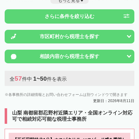
もっと見る
税金や特例制度のことは一度近隣の税理士に相談してみましょう。
さらに条件を絞り込む
市区町村から
税理士を探す
相談内容から
税理士を探す
57
1~50
全
件中
件を表示
各事務所の詳細情報とお問い合わせフォームは別ウィンドウで開きます
更新日：2026年8月11日
山梨 南都留郡忍野村近隣エリア・全国オンライン対応
可で相続対応可能な税理士事務所