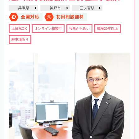
兵庫県
神戸市
三ノ宮駅
全国対応
初回相談無料
土日祝OK
オンライン相談可
役所から近い
職歴20年以上
駐車場あり