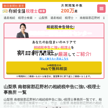
月間閲覧件数
朝日新聞社運営
200万
超
遺産相続 税理士検索
山梨県 遺産相続 税理士
南都留郡忍野村 遺
相続税申告特化!
税理士紹介センター
相続会議の
あなたのお住まいのエリアで
相続税申告に強い税理士
を
厳選
ご紹介!
が
して
詳しく知りたい方はこちら
24時間受付中
Webで無料相談
※時間外にご連絡いただいた場合は、翌営業日に折り返しご連絡いたします。
山梨県 南都留郡忍野村の相続税申告に強い税理士
事務所 一覧
山梨県 南都留郡忍野村の相続税申告に強い税理士事務所一覧です。相
続会議の「税理士検索サービス」では、山梨県 南都留郡忍野村の相続
税申告に強い税理士事務所を一覧で見ることが出来ます。相続に関する