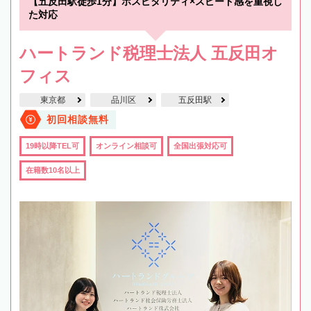
【五反田駅徒歩1分】ホスピタリティ×スピード感を重視し
た対応
ハートランド税理士法人 五反田オ
フィス
東京都
品川区
五反田駅
初回相談無料
19時以降TEL可
オンライン相談可
全国出張対応可
在籍数10名以上