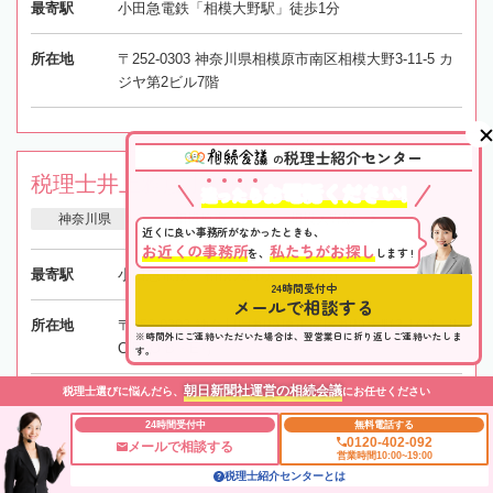
最寄駅
小田急電鉄「相模大野駅」徒歩1分
所在地
〒252-0303 神奈川県相模原市南区相模大野3-11-5 カ
ジヤ第2ビル7階
税理士紹介センター
の
税理士井上雅彦事務所
お電話ください!
迷
っ
た
ら
神奈川県
相模原市
相模大野駅
近くに良い事務所がなかったときも、
お近くの事務所
私たちがお探し
を、
します !
最寄駅
小田急電鉄「相模大野駅」徒歩2分
24時間受付中
メールで相談する
所在地
〒252-0303 神奈川県相模原市南区相模大野3-14-9 IL
※時間外にご連絡いただいた場合は、翌営業日に折り返しご連絡いたしま
CIELO B・E号
す。
朝日新聞社運営の相続会議
税理士選びに悩んだら、
にお任せください
24時間受付中
無料電話する
0120-402-092
五十嵐雅史税理士事務所
メールで相談する
営業時間10:00~19:00
税理士紹介センターとは
神奈川県
相模原市