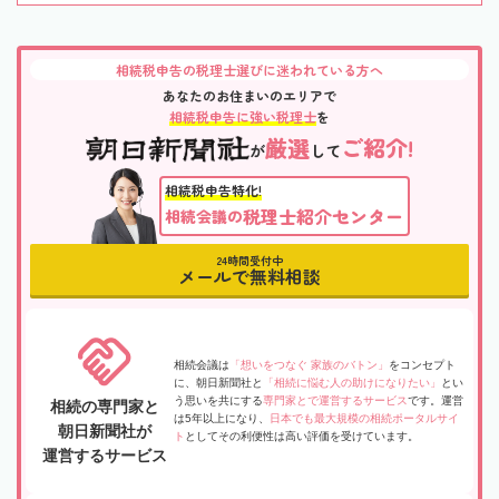
相続税申告の税理士選びに迷われている方へ
あなたのお住まいのエリアで
相続税申告に強い税理士
を
厳選
ご紹介!
が
して
相続税申告特化!
税理士紹介センター
相続会議の
24時間受付中
メールで無料相談
相続会議は
「想いをつなぐ 家族のバトン」
をコンセプト
に、朝日新聞社と
「相続に悩む人の助けになりたい」
とい
う思いを共にする
専門家とで運営するサービス
です。運営
相続の専門家と
は5年以上になり、
日本でも最大規模の相続ポータルサイ
朝日新聞社が
ト
としてその利便性は高い評価を受けています。
運営するサービス