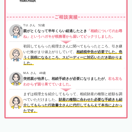
ご相談実績
T.U. さん 52歳
親がとくなって半年くらい経過したとき
「相続についてのお尋
ね」というハガキが税務署から届いてビックリしました。
初回してもらった税理士さんに聞べてもらったところ、引き継
いだ株がまり値上がりしていて、
相続税申告が必要でした。危
うく脱税になるところ、スピーディーに対応いただき助かりま
した。
M.A. さん 48歳
突然親が他界し、相続手続きが必要になりましたが、
右も左も
わからず困り果てていました。
まずは税理士を紹介してもらって、相続財産の種類と総額を調
べていただけました。
財産の種類に合わせた必要な手続きも紹
介してもらった行政書士さんに代行してもらえて本当によかっ
たです。