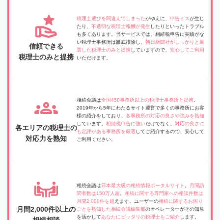
税理士選びを間違えてしまった
がゆえに、
申告ミス
が生じ
たり、
不透明な税理士報酬が発生
したりといったトラブル
も多くあります。当サービスでは、相続税申告に実績がな
い税理士事務所は徹底排除し、
朝日新聞社がしっかりと厳
信頼できる
選した税理士のみと提携
していますので、
安心してご利用
税理士のみと提携
いただけます。
相続会議は
全国450事務所以上の税理士事務所と提携
。
2019年から5年にわたるサイト運営で多くの事務所にお客
様の紹介をしており、
各事務所の対応の良さや強みを熟知
しています。
相続税申告に強い
だけでなく、
対応の良さに
各エリアの税理士の
も定評がある事務所を厳選
してご紹介するので、安心して
対応力を熟知
ご利用ください。
相続会議は
日本最大級の相続情報ポータルサイト
。
月間訪
問者数は150万人超
。
相続に関する専門家への相談件数は
月間2,000件を超
えます。ユーザーの
相続に関するお困り
月間2,000件以上の
ごとを熟知した相続会議編集部
のオペレーターがその知見
を活かして
あなたにピッタリの税理士をご紹介
します。
相続相談