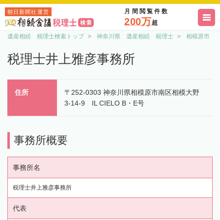
月間閲覧件数
朝日新聞社運営
200万
超
遺産相続 税理士検索トップ
神奈川県 遺産相続 税理士
相模原市 
税理士井上雅彦事務所
住所
〒252-0303 神奈川県相模原市南区相模大野
3-14-9 IL CIELO B・E号
事務所概要
事務所名
税理士井上雅彦事務所
代表