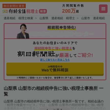
月間閲覧件数
朝日新聞社運営
200万
超
遺産相続 税理士検索
山梨県 遺産相続 税理士
山梨市 遺産相続 
相続税申告特化!
税理士紹介センター
相続会議の
あなたのお住まいのエリアで
相続税申告に強い税理士
を
厳選
ご紹介!
が
して
詳しく知りたい方はこちら
24時間受付中
Webで無料相談
※時間外にご連絡いただいた場合は、翌営業日に折り返しご連絡いたします。
山梨県 山梨市の相続税申告に強い税理士事務所 一
覧
山梨県 山梨市の相続税申告に強い税理士事務所一覧です。相続会議の
「税理士検索サービス」では、山梨県 山梨市の相続税申告に強い税理
士事務所を一覧で見ることが出来ます。相続に関する税金や特例制度の