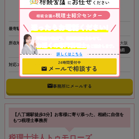
お任せ
に
ください
税理士紹介センター
相続会議
の
迷ったらお電話ください!
最寄駅
阪急電鉄「南方駅」徒歩1分
不動産や株式等、相続資産に合わせて、
所在地
〒532-0011 大阪府大阪市淀川区西中島3-15-7 新大阪
お近くの専門税理士
をご紹介します。
プリンスビル4階
地図
詳しくはこちら
24時間受付中
対応エリア
大阪、全国オンライン相談可
メールで相談する
事務所にメールする
【八丁堀駅徒歩3分】お客様に寄り添った、相続に自信を
もつ税理士事務所
税理士法人トゥモローズ