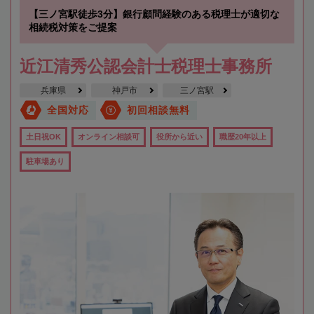
【三ノ宮駅徒歩3分】銀行顧問経験のある税理士が適切な
相続税対策をご提案
近江清秀公認会計士税理士事務所
兵庫県
神戸市
三ノ宮駅
全国対応
初回相談無料
土日祝OK
オンライン相談可
役所から近い
職歴20年以上
駐車場あり