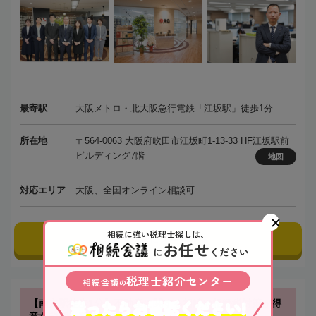
最寄駅
大阪メトロ・北大阪急行電鉄「江坂駅」徒歩1分
所在地
〒564-0063 大阪府吹田市江坂町1-13-33 HF江坂駅前
ビルディング7階
地図
対応エリア
大阪、全国オンライン相談可
相続に強い税理士探しは、
事務所にメールする
お任せ
に
ください
税理士紹介センター
相続会議
の
迷ったらお電話ください!
【南方駅徒歩1分】不動産に関する相続や相続税対策が得