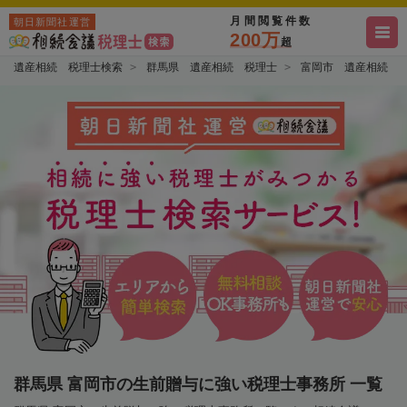
月間閲覧件数
朝日新聞社運営
200万
超
遺産相続 税理士検索
群馬県 遺産相続 税理士
富岡市 遺産相続 
群馬県 富岡市の生前贈与に強い税理士事務所 一覧