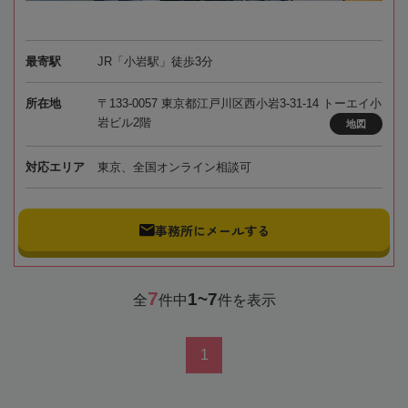
最寄駅
JR「小岩駅」徒歩3分
所在地
〒133-0057 東京都江戸川区西小岩3-31-14 トーエイ小
岩ビル2階
地図
対応エリア
東京、全国オンライン相談可
事務所にメールする
7
1~7
全
件中
件を表示
1