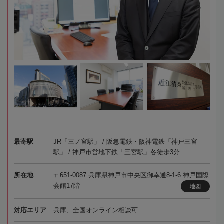
最寄駅
JR「三ノ宮駅」 / 阪急電鉄・阪神電鉄「神戸三宮
駅」 / 神戸市営地下鉄「三宮駅」各徒歩3分
所在地
〒651-0087 兵庫県神戸市中央区御幸通8-1-6 神戸国際
会館17階
地図
対応エリア
兵庫、全国オンライン相談可