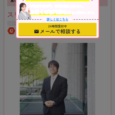
意な税理士事務所です
不動産や株式等、相続資産に合わせて、
お近くの専門税理士
をご紹介します。
スリーアローズ税理士事務所
詳しくはこちら
大阪府
大阪市
新大阪駅
24時間受付中
メールで相談する
全国対応
初回相談無料