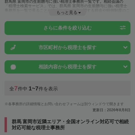
群馬県 富岡市の生前贈与に強い税理士事務所一覧です。相続会議の
「税理士検索サービス」では、群馬県 富岡市の生前贈与に強い税理士
事務所を一覧で見ることが出来ます。相続に関する税金や特例制度のこ
もっと見る
とは一度近隣の税理士に相談してみましょう。
さらに条件を絞り込む
市区町村から
税理士を探す
相談内容から
税理士を探す
7
1~7
全
件中
件を表示
各事務所の詳細情報とお問い合わせフォームは別ウィンドウで開きます
更新日：2026年8月8日
群馬 富岡市近隣エリア・全国オンライン対応可で相続
対応可能な税理士事務所