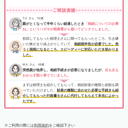
ご相談実績
T.U. さん 52歳
親がとくなって半年くらい経過したとき
「相続についてのお尋
ね」というハガキが税務署から届いてビックリしました。
初回してもらった税理士さんに聞べてもらったところ、引き継
いだ株がまり値上がりしていて、
相続税申告が必要でした。危
うく脱税になるところ、スピーディーに対応いただき助かりま
した。
M.A. さん 48歳
突然親が他界し、相続手続きが必要になりましたが、
右も左も
わからず困り果てていました。
まずは税理士を紹介してもらって、相続財産の種類と総額を調
べていただけました。
財産の種類に合わせた必要な手続きも紹
介してもらった行政書士さんに代行してもらえて本当によかっ
たです。
ご利用の際には
利用規約
をご確認下さい