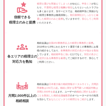
税理士選びを間違えてしまった
がゆえに、
申告ミス
が生じ
たり、
不透明な税理士報酬が発生
したりといったトラブル
も多くあります。当サービスでは、相続税申告に実績がな
い税理士事務所は徹底排除し、
朝日新聞社がしっかりと厳
信頼できる
選した税理士のみと提携
していますので、
安心してご利用
税理士のみと提携
いただけます。
相続会議は
全国450事務所以上の税理士事務所と提携
。
2019年から5年にわたるサイト運営で多くの事務所にお客
様の紹介をしており、
各事務所の対応の良さや強みを熟知
しています。
相続税申告に強い
だけでなく、
対応の良さに
各エリアの税理士の
も定評がある事務所を厳選
してご紹介するので、安心して
対応力を熟知
ご利用ください。
相続会議は
日本最大級の相続情報ポータルサイト
。
月間訪
問者数は150万人超
。
相続に関する専門家への相談件数は
月間2,000件を超
えます。ユーザーの
相続に関するお困り
月間2,000件以上の
ごとを熟知した相続会議編集部
のオペレーターがその知見
を活かして
あなたにピッタリの税理士をご紹介
します。
相続相談