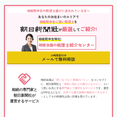
相続税申告の税理士選びに迷われている方へ
あなたのお住まいのエリアで
相続税申告に強い税理士
を
厳選
ご紹介!
が
して
相続税申告特化!
税理士紹介センター
相続会議の
24時間受付中
メールで無料相談
相続会議は
「想いをつなぐ 家族のバトン」
をコンセプト
に、朝日新聞社と
「相続に悩む人の助けになりたい」
とい
う思いを共にする
専門家とで運営するサービス
です。運営
相続の専門家と
は5年以上になり、
日本でも最大規模の相続ポータルサイ
朝日新聞社が
ト
としてその利便性は高い評価を受けています。
運営するサービス