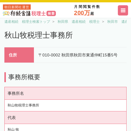
月間閲覧件数
朝日新聞社運営
200万
超
遺産相続 税理士検索トップ
秋田県 遺産相続 税理士
秋田市 遺産
秋山牧税理士事務所
住所
〒010-0002 秋田県秋田市東通仲町15番5号
事務所概要
事務所名
秋山牧税理士事務所
代表
秋山 牧