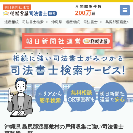
月間閲覧件数
朝日新聞社運営
200万
超
遺産相続 司法書士検索
沖縄県 遺産相続 司法書士
島尻郡渡嘉敷村
沖縄県 島尻郡渡嘉敷村の戸籍収集に強い司法書士