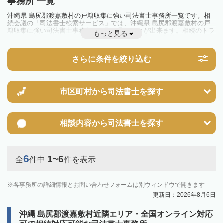
事務所 一覧
沖縄県 島尻郡渡嘉敷村の戸籍収集に強い司法書士事務所一覧です。相
続会議の「司法書士検索サービス」では、沖縄県 島尻郡渡嘉敷村の戸
籍収集に強い司法書士事務所を一覧で見ることが出来ます。相続のトラ
もっと見る
ブルやお悩みを抱えている方は一度近隣の司法書士に相談してみましょ
う。
さらに条件を絞り込む
市区町村から
司法書士を探す
相談内容から
司法書士を探す
6
1~6
全
件中
件を表示
各事務所の詳細情報とお問い合わせフォームは別ウィンドウで開きます
更新日：2026年8月6日
沖縄 島尻郡渡嘉敷村近隣エリア・全国オンライン対応