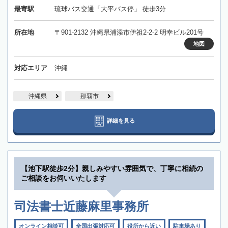
最寄駅
琉球バス交通「大平バス停」 徒歩3分
所在地
〒901-2132 沖縄県浦添市伊祖2-2-2 明幸ビル201号
地図
対応エリア
沖縄
沖縄県
那覇市
詳細を見る
【池下駅徒歩2分】親しみやすい雰囲気で、丁寧に相続の
ご相談をお伺いいたします
司法書士近藤麻里事務所
オンライン相談可
全国出張対応可
役所から近い
駐車場あり