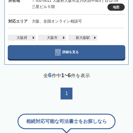
所在地
〒532-0011 大阪府大阪市淀川区西中島5丁目12-14
三星ビル５階
地図
対応エリア
大阪、全国オンライン相談可
大阪府
大阪市
新大阪駅
詳細を見る
6
1~6
全
件中
件を表示
1
相続対応可能な司法書士をお探しなら