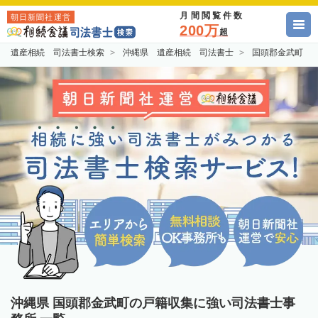
月間閲覧件数
朝日新聞社運営
200万
超
遺産相続 司法書士検索
沖縄県 遺産相続 司法書士
国頭郡金武町 
沖縄県 国頭郡金武町の戸籍収集に強い司法書士事