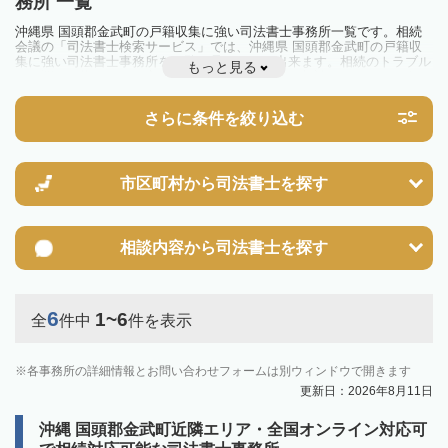
務所 一覧
沖縄県 国頭郡金武町の戸籍収集に強い司法書士事務所一覧です。相続
会議の「司法書士検索サービス」では、沖縄県 国頭郡金武町の戸籍収
集に強い司法書士事務所を一覧で見ることが出来ます。相続のトラブル
もっと見る
やお悩みを抱えている方は一度近隣の司法書士に相談してみましょう。
さらに条件を絞り込む
市区町村から
司法書士を探す
相談内容から
司法書士を探す
6
1~6
全
件中
件を表示
各事務所の詳細情報とお問い合わせフォームは別ウィンドウで開きます
更新日：2026年8月11日
沖縄 国頭郡金武町近隣エリア・全国オンライン対応可