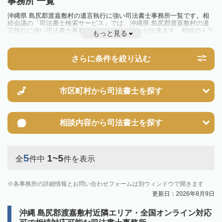
事務所 一覧
沖縄県 島尻郡渡嘉敷村の遺言執行に強い司法書士事務所一覧です。相
続会議の「司法書士検索サービス」では、沖縄県 島尻郡渡嘉敷村の遺
言執行に強い司法書士事務所を一覧で見ることが出来ます。相続のトラ
もっと見る
ブルやお悩みを抱えている方は一度近隣の司法書士に相談してみましょ
う。
さらに条件を絞り込む
市区町村から
司法書士を探す
相談内容から
司法書士を探す
5
1~5
全
件中
件を表示
各事務所の詳細情報とお問い合わせフォームは別ウィンドウで開きます
更新日：2026年8月9日
沖縄 島尻郡渡嘉敷村近隣エリア・全国オンライン対応