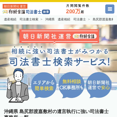
月間閲覧件数
朝日新聞社運営
200万
超
遺産相続 司法書士検索
沖縄県 遺産相続 司法書士
島尻郡渡嘉敷村
沖縄県 島尻郡渡嘉敷村の遺言執行に強い司法書士