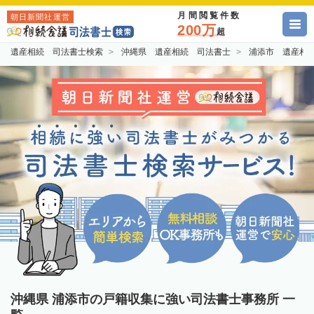
月間閲覧件数
朝日新聞社運営
200万
超
遺産相続 司法書士検索
沖縄県 遺産相続 司法書士
浦添市 遺産相
沖縄県 浦添市の戸籍収集に強い司法書士事務所 一