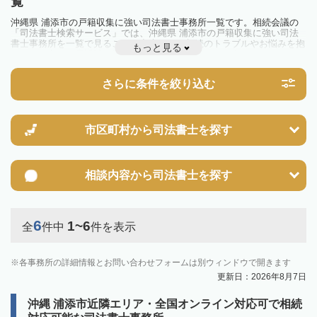
覧
沖縄県 浦添市の戸籍収集に強い司法書士事務所一覧です。相続会議の
「司法書士検索サービス」では、沖縄県 浦添市の戸籍収集に強い司法
書士事務所を一覧で見ることが出来ます。相続のトラブルやお悩みを抱
もっと見る
えている方は一度近隣の司法書士に相談してみましょう。
さらに条件を絞り込む
市区町村から
司法書士を探す
相談内容から
司法書士を探す
6
1~6
全
件中
件を表示
各事務所の詳細情報とお問い合わせフォームは別ウィンドウで開きます
更新日：2026年8月7日
沖縄 浦添市近隣エリア・全国オンライン対応可で相続