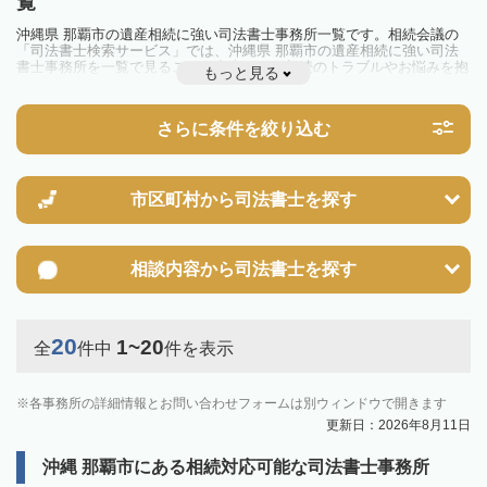
覧
沖縄県 那覇市の遺産相続に強い司法書士事務所一覧です。相続会議の
「司法書士検索サービス」では、沖縄県 那覇市の遺産相続に強い司法
書士事務所を一覧で見ることが出来ます。相続のトラブルやお悩みを抱
もっと見る
えている方は一度近隣の司法書士に相談してみましょう。
さらに条件を絞り込む
市区町村から
司法書士を探す
相談内容から
司法書士を探す
20
1~20
全
件中
件を表示
各事務所の詳細情報とお問い合わせフォームは別ウィンドウで開きます
更新日：2026年8月11日
沖縄 那覇市にある相続対応可能な司法書士事務所