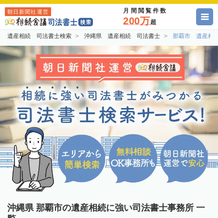
月間閲覧件数
朝日新聞社運営
200万
超
遺産相続 司法書士検索
沖縄県 遺産相続 司法書士
那覇市 遺産相
沖縄県 那覇市の遺産相続に強い司法書士事務所 一