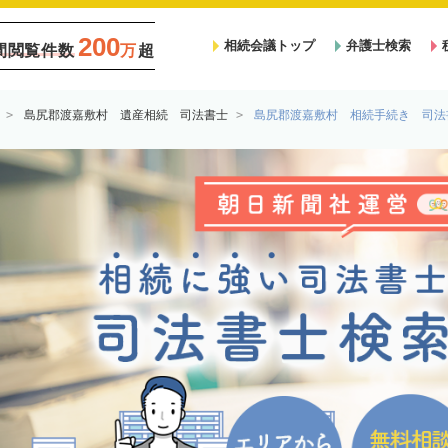
200
相続会議トップ
弁護士検索
間閲覧件数
万
超
島尻郡渡嘉敷村 遺産相続 司法書士
島尻郡渡嘉敷村 相続手続き 司法