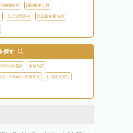
国頭郡東村
国頭郡伊江村
村
島尻郡粟国村
島尻郡伊是名村
村
八重山郡竹富町
八重山郡与那国町
を探す
遺産分割協議
家族信託
登記・不動産の名義変更
住所変更登記