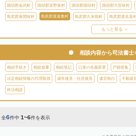
国頭郡金武町
国頭郡宜野座村
国頭郡国頭村
国頭郡大宜味村
島尻郡渡嘉敷村
島尻郡座間味村
島尻郡久米島町
島尻郡渡名喜
島尻郡伊平屋村
島尻郡南大東村
島尻郡北大東村
宮古郡多良間
もっと見る
相談内容から
司法書士
相続手続き
相続放棄
相続登記
口座の名義変更
戸籍収集
法定相続情報の代理取得
成年後見・任意後見
遺言執行
不動産
終活相談
6
1~6
全
件中
件を表示