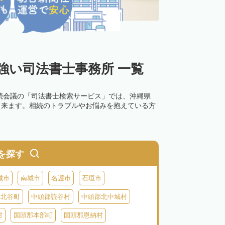
強い司法書士事務所 一覧
続会議の「司法書士検索サービス」では、沖縄県
出来ます。相続のトラブルやお悩みを抱えている方
を探す
城市
南城市
名護市
石垣市
郡北谷町
中頭郡読谷村
中頭郡北中城村
村
国頭郡本部町
国頭郡恩納村