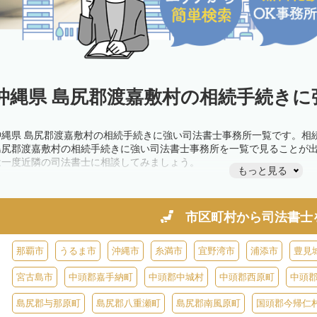
沖縄県 島尻郡渡嘉敷村の相続手続きに
沖縄県 島尻郡渡嘉敷村の相続手続きに強い司法書士事務所一覧です。相
島尻郡渡嘉敷村の相続手続きに強い司法書士事務所を一覧で見ることが
は一度近隣の司法書士に相談してみましょう。
もっと見る
市区町村から
司法書士
那覇市
うるま市
沖縄市
糸満市
宜野湾市
浦添市
豊見
宮古島市
中頭郡嘉手納町
中頭郡中城村
中頭郡西原町
中頭
島尻郡与那原町
島尻郡八重瀬町
島尻郡南風原町
国頭郡今帰仁