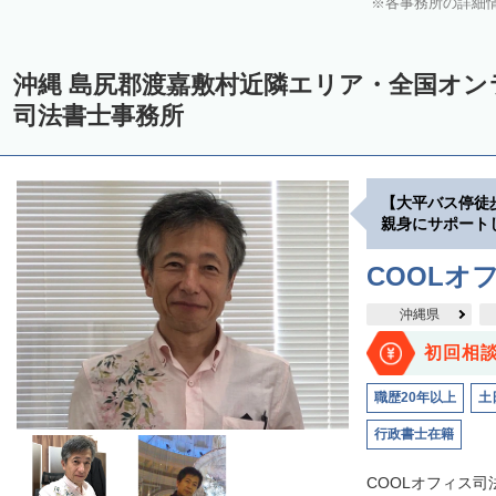
各事務所の詳細
沖縄 島尻郡渡嘉敷村近隣エリア・全国オ
司法書士事務所
【大平バス停徒
親身にサポート
COOLオ
沖縄県
初回相
職歴20年以上
土
行政書士在籍
COOLオフィス