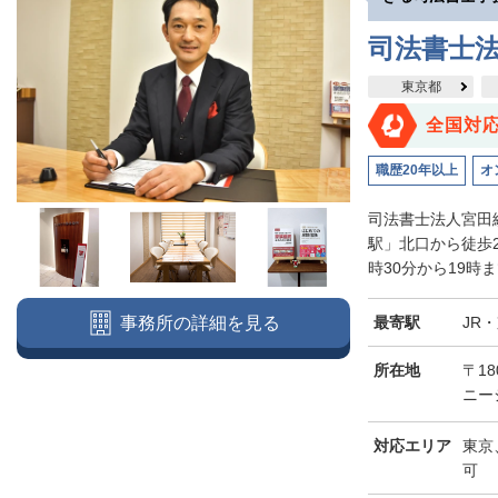
司法書士
東京都
全国対
職歴20年以上
オ
司法書士法人宮田
駅」北口から徒歩
時30分から19時
最寄駅
JR
事務所の詳細を見る
所在地
〒18
ニー
対応エリア
東京
可