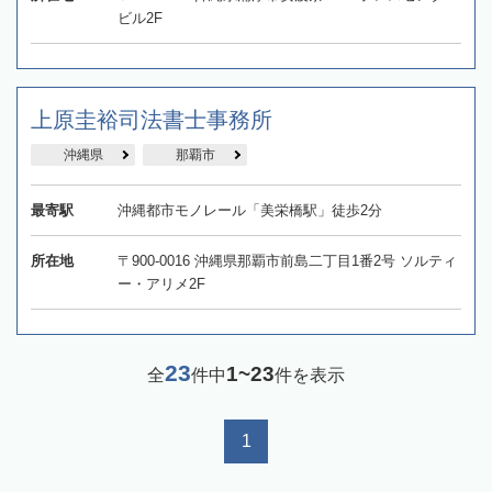
ビル2F
上原圭裕司法書士事務所
沖縄県
那覇市
最寄駅
沖縄都市モノレール「美栄橋駅」徒歩2分
所在地
〒900-0016 沖縄県那覇市前島二丁目1番2号 ソルティ
ー・アリメ2F
23
1~23
全
件中
件を表示
1