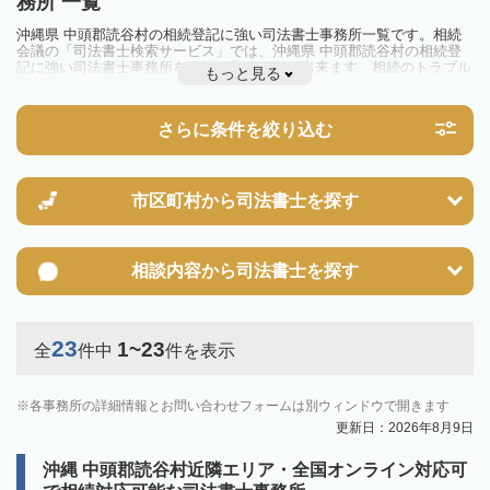
務所 一覧
沖縄県 中頭郡読谷村の相続登記に強い司法書士事務所一覧です。相続
会議の「司法書士検索サービス」では、沖縄県 中頭郡読谷村の相続登
記に強い司法書士事務所を一覧で見ることが出来ます。相続のトラブル
もっと見る
やお悩みを抱えている方は一度近隣の司法書士に相談してみましょう。
2024年4月1日から相続登記が義務化されました。
不動産を相続した場合、相続を知った日から3年以内に登記しないと、
さらに条件を絞り込む
10万円以下の過料が科せられるため、速やかな手続きが必要です。義務
化前の相続も対象となるため注意しましょう。
相続登記は法律で定められており、司法書士に依頼すれば手間を省けま
す。その他の相続手続きも任せることが可能です。
また、義務化に伴い、相続人申告登記制度が創設されました。遺産分割
市区町村から
司法書士を探す
の話し合いがまとまらず登記できない場合は、この制度の活用を検討し
ましょう。司法書士への相談も可能です。
相談内容から
司法書士を探す
23
1~23
全
件中
件を表示
各事務所の詳細情報とお問い合わせフォームは別ウィンドウで開きます
更新日：2026年8月9日
沖縄 中頭郡読谷村近隣エリア・全国オンライン対応可