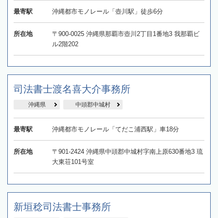
最寄駅
沖縄都市モノレール「壺川駅」徒歩6分
所在地
〒900-0025 沖縄県那覇市壺川2丁目1番地3 我那覇ビ
ル2階202
司法書士渡名喜大介事務所
沖縄県
中頭郡中城村
最寄駅
沖縄都市モノレール「てだこ浦西駅」車18分
所在地
〒901-2424 沖縄県中頭郡中城村字南上原630番地3 琉
大東荘101号室
新垣稔司法書士事務所