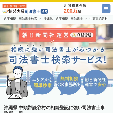
月間閲覧件数
朝日新聞社運営
200万
超
遺産相続 司法書士検索
沖縄県 遺産相続 司法書士
中頭郡読谷村 
沖縄県 中頭郡読谷村の相続登記に強い司法書士事