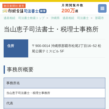
月間閲覧件数
朝日新聞社運営
200万
超
遺産相続 司法書士検索トップ
沖縄県 遺産相続 司法書士
那覇市 
当山恵子司法書士・税理士事務所
住所
〒900-0014 沖縄県那覇市松尾2丁目16−52 松
尾公園テミスビル 5F
事務所概要
事務所名
当山恵子司法書士・税理士事務所
代表