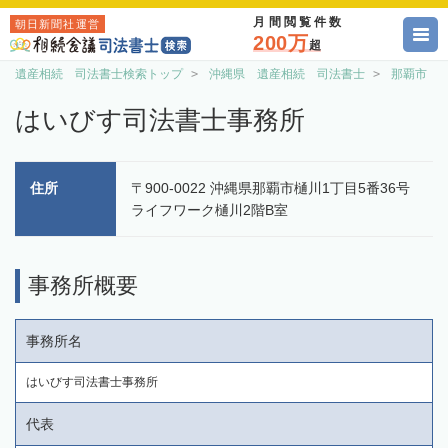
月間閲覧件数
朝日新聞社運営
200万
超
遺産相続 司法書士検索トップ
沖縄県 遺産相続 司法書士
那覇市 
はいびす司法書士事務所
住所
〒900-0022 沖縄県那覇市樋川1丁目5番36号
ライフワーク樋川2階B室
事務所概要
事務所名
はいびす司法書士事務所
代表