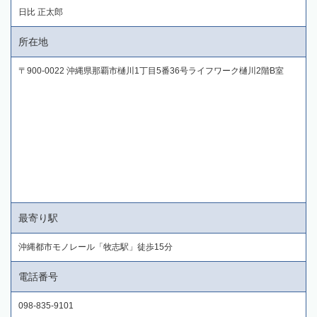
日比 正太郎
所在地
〒900-0022 沖縄県那覇市樋川1丁目5番36号ライフワーク樋川2階B室
最寄り駅
沖縄都市モノレール「牧志駅」徒歩15分
電話番号
098-835-9101