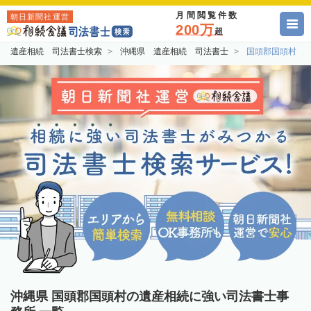
月間閲覧件数
朝日新聞社運営
200万
超
遺産相続 司法書士検索
沖縄県 遺産相続 司法書士
国頭郡国頭村 
沖縄県 国頭郡国頭村の遺産相続に強い司法書士事