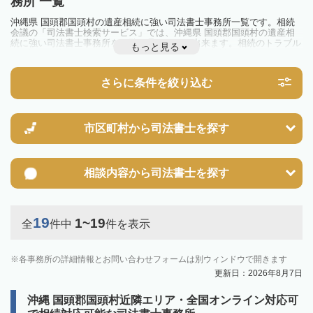
務所 一覧
沖縄県 国頭郡国頭村の遺産相続に強い司法書士事務所一覧です。相続
会議の「司法書士検索サービス」では、沖縄県 国頭郡国頭村の遺産相
続に強い司法書士事務所を一覧で見ることが出来ます。相続のトラブル
もっと見る
やお悩みを抱えている方は一度近隣の司法書士に相談してみましょう。
さらに条件を絞り込む
市区町村から
司法書士を探す
相談内容から
司法書士を探す
19
1~19
全
件中
件を表示
各事務所の詳細情報とお問い合わせフォームは別ウィンドウで開きます
更新日：2026年8月7日
沖縄 国頭郡国頭村近隣エリア・全国オンライン対応可