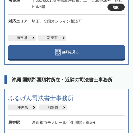
所在地
〒352-0001 埼玉県新座市東北二丁目30番18号 尾崎
ビル6階
地図
対応エリア
埼玉、全国オンライン相談可
埼玉県
新座市
詳細を見る
沖縄 国頭郡国頭村所在・近隣の司法書士事務所
ふるげん司法書士事務所
沖縄県
那覇市
最寄駅
沖縄都市モノレール「壷川駅」車6分