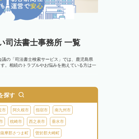
い司法書士事務所 一覧
会議の「司法書士検索サービス」では、鹿児島県
ます。相続のトラブルやお悩みを抱えている方は一
0万円以下の過料が科せられるため、速やかな手続
す。その他の相続手続きも任せることが可能です。
を探す
の話し合いがまとまらず登記できない場合は、この
佐市
阿久根市
指宿市
南九州市
市
枕崎市
西之表市
垂水市
薩摩郡さつま町
曽於郡大崎町