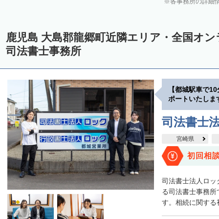
各事務所の詳細
鹿児島 大島郡龍郷町近隣エリア・全国オ
司法書士事務所
【都城駅車で1
ポートいたしま
司法書士
宮崎県
初回相
司法書士法人ロッ
る司法書士事務所
す。相続に関する初