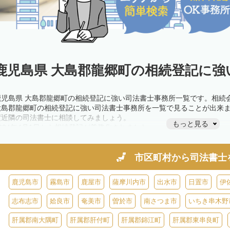
鹿児島県 大島郡龍郷町の相続登記に強
鹿児島県 大島郡龍郷町の相続登記に強い司法書士事務所一覧です。相続
大島郡龍郷町の相続登記に強い司法書士事務所を一覧で見ることが出来
度近隣の司法書士に相談してみましょう。
もっと見る
2024年4月1日から相続登記が義務化されました。
不動産を相続した場合、相続を知った日から3年以内に登記しないと、1
きが必要です。義務化前の相続も対象となるため注意しましょう。
相続登記は法律で定められており、司法書士に依頼すれば手間を省けま
市区町村から
司法書士
また、義務化に伴い、相続人申告登記制度が創設されました。遺産分割
制度の活用を検討しましょう。司法書士への相談も可能です。
鹿児島市
霧島市
鹿屋市
薩摩川内市
出水市
日置市
伊
志布志市
姶良市
奄美市
曽於市
南さつま市
いちき串木野
肝属郡南大隅町
肝属郡肝付町
肝属郡錦江町
肝属郡東串良町