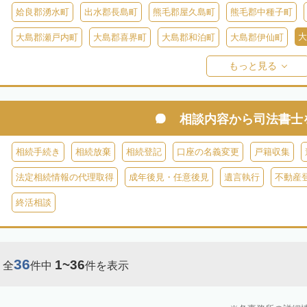
姶良郡湧水町
出水郡長島町
熊毛郡屋久島町
熊毛郡中種子町
大
大島郡瀬戸内町
大島郡喜界町
大島郡和泊町
大島郡伊仙町
大島郡与論町
大島郡宇検村
大島郡大和村
鹿児島郡十島村
もっと見る
相談内容から
司法書士
相続手続き
相続放棄
相続登記
口座の名義変更
戸籍収集
法定相続情報の代理取得
成年後見・任意後見
遺言執行
不動産
終活相談
36
1~36
全
件中
件を表示