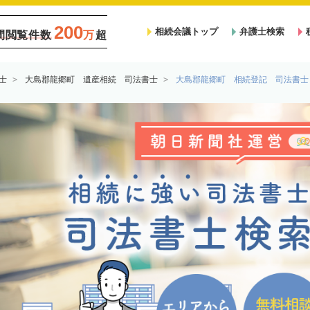
200
相続会議トップ
弁護士検索
間閲覧件数
万
超
士
大島郡龍郷町 遺産相続 司法書士
大島郡龍郷町 相続登記 司法書士