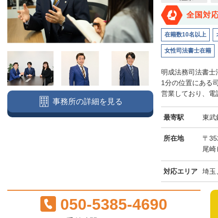
全国対
在籍数10名以上
女性司法書士在籍
明成法務司法書士
1分の位置にある
営業しており、電話
事務所の詳細を見る
最寄駅
東武
所在地
〒3
尾崎
対応エリア
埼玉
050-5385-4690