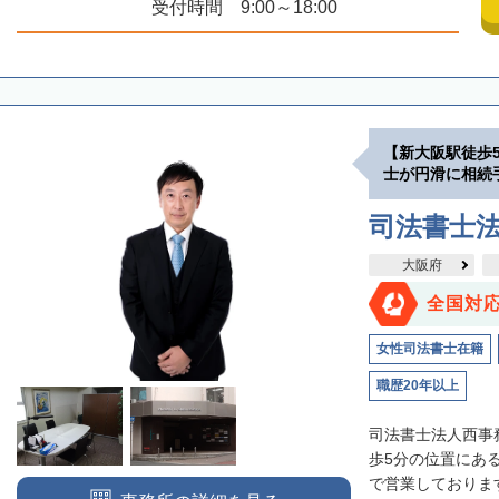
受付時間 9:00～18:00
【新大阪駅徒歩
士が円滑に相続
司法書士
大阪府
全国対
女性司法書士在籍
職歴20年以上
司法書士法人西事
歩5分の位置にあ
で営業しております