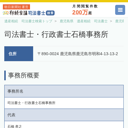
月間閲覧件数
朝日新聞社運営
200万
超
遺産相続 司法書士検索トップ
鹿児島県 遺産相続 司法書士
鹿児島
司法書士・行政書士石橋事務所
住所
〒890-0024 鹿児島県鹿児島市明和4-13-13-2
事務所概要
事務所名
司法書士・行政書士石橋事務所
代表
石橋 孝之