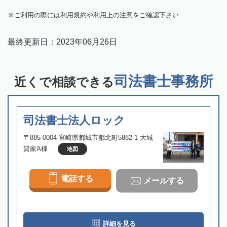
ご利用の際には
利用規約
や
利用上の注意
をご確認下さい
最終更新日：
2023年06月26日
司法書士事務所
近くで相談できる
司法書士法人ロック
〒885-0004 宮崎県都城市都北町5882-1 大城
貸家A棟
地図
電話する
メールする
詳細を見る