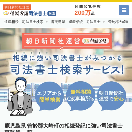
月間閲覧件数
朝日新聞社運営
200万
超
遺産相続 司法書士検索
鹿児島県 遺産相続 司法書士
曽於郡大崎町
鹿児島県 曽於郡大崎町の相続登記に強い司法書士