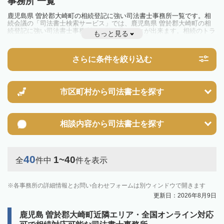
事務所 一覧
鹿児島県 曽於郡大崎町の相続登記に強い司法書士事務所一覧です。相
続会議の「司法書士検索サービス」では、鹿児島県 曽於郡大崎町の相
続登記に強い司法書士事務所を一覧で見ることが出来ます。相続のトラ
もっと見る
ブルやお悩みを抱えている方は一度近隣の司法書士に相談してみましょ
う。
2024年4月1日から相続登記が義務化されました。
さらに条件を絞り込む
不動産を相続した場合、相続を知った日から3年以内に登記しないと、
10万円以下の過料が科せられるため、速やかな手続きが必要です。義務
化前の相続も対象となるため注意しましょう。
相続登記は法律で定められており、司法書士に依頼すれば手間を省けま
す。その他の相続手続きも任せることが可能です。
市区町村から
司法書士を探す
また、義務化に伴い、相続人申告登記制度が創設されました。遺産分割
の話し合いがまとまらず登記できない場合は、この制度の活用を検討し
ましょう。司法書士への相談も可能です。
相談内容から
司法書士を探す
40
1~40
全
件中
件を表示
各事務所の詳細情報とお問い合わせフォームは別ウィンドウで開きます
更新日：2026年8月9日
鹿児島 曽於郡大崎町近隣エリア・全国オンライン対応